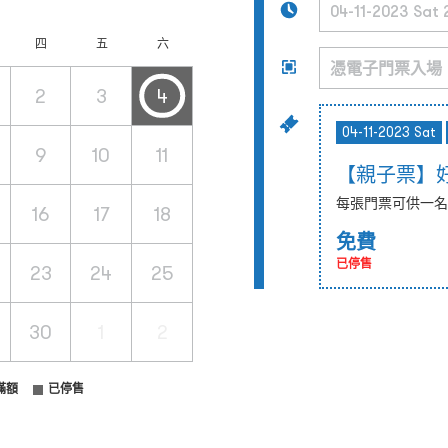
四
五
六
2
3
4
04-11-2023 Sat
9
10
11
【親子票】
每張門票可供一名
16
17
18
免費
已停售
23
24
25
30
1
2
滿額
已停售