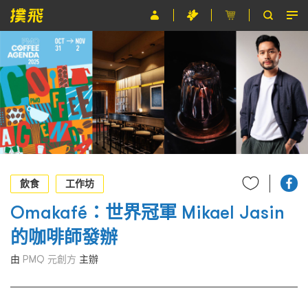
節目
主辦單位
關於撲飛
條款及細則
EN
飲食
工作坊
Omakafé：世界冠軍 Mikael Jasin
的咖啡師發辦
由
PMQ 元創方
主辦