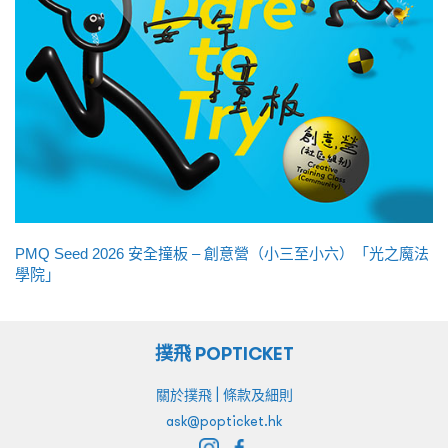
PMQ Seed 2026 安全撞板 – 創意營（小三至小六）「光之魔法
學院」
撲飛 POPTICKET
|
關於撲飛
條款及細則
ask@popticket.hk