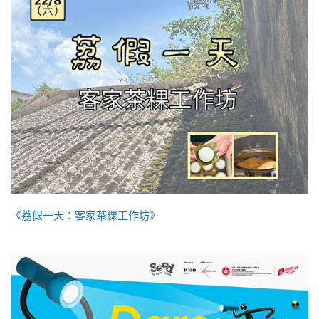
《荔假一天：客家茶粿工作坊》