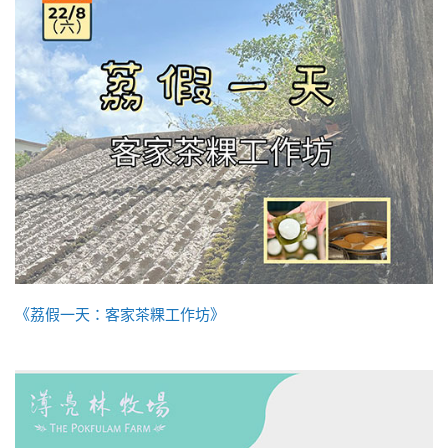
《荔假一天：客家茶粿工作坊》