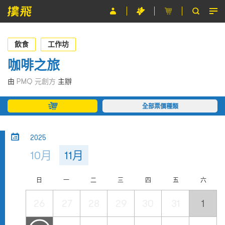
節目
飲食
工作坊
主辦單位
咖啡之旅
關於撲飛
由
PMQ 元創方
主辦
條款及細則
全部票價種類
EN
2025
10月
11月
日
一
二
三
四
五
六
26
27
28
29
30
31
1