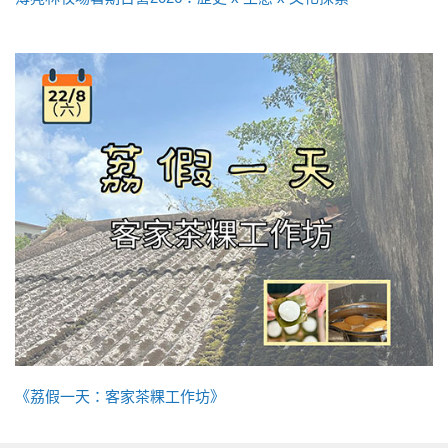
《荔假一天：客家茶粿工作坊》