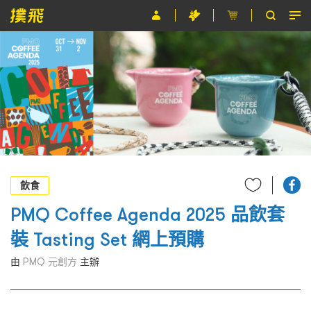
節目
主辦單位
關於撲飛
條款及細則
EN
飲食
PMQ Coffee Agenda 2025 品飲套
裝 Tasting Set 網上預購
由
PMQ 元創方
主辦