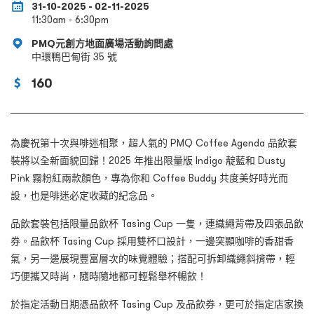
31-10-2025 - 02-11-2025
11:30am - 6:30pm
PMQ元創方地面廣場活動詢問處
中環鴨巴甸街 35 號
160
為慶祝第十次與啡迷相聚，超人氣的 PMQ Coffee Agenda 品飲套
裝將以全新面貌回歸！2025 年推出限量版 Indigo 靛藍和 Dusty
Pink 霧粉紅兩款顏色，專為你和 Coffee Buddy 共度美好時光而
設，也是啡迷必定收藏的紀念品。
品飲套裝包括限量品飲杯 Tasing Cup 一隻，連織繩背帶及四張品飲
券。品飲杯 Tasing Cup 採用雙杯口設計，一邊突顯咖啡的香甜香
氣，另一邊展現豐富層次的味覺體驗；搭配可拆卸織繩斜揹帶，輕
巧便攜又時尚，隨時隨地都可輕鬆舉杯暢飲！
於指定活動日期憑品飲杯 Tasing Cup 及品飲券，更可於指定店家換