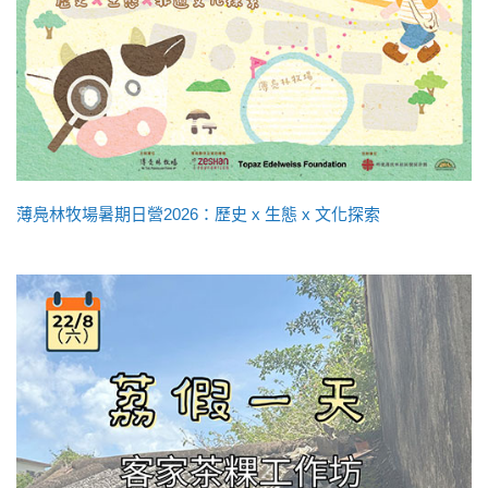
薄鳧林牧場暑期日營2026：歷史 x 生態 x 文化探索