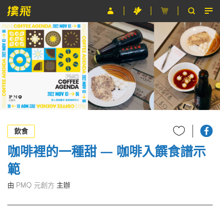
節目
主辦單位
關於撲飛
條款及細則
EN
飲食
咖啡裡的一種甜 — 咖啡入饌食譜示
範
由
PMQ 元創方
主辦