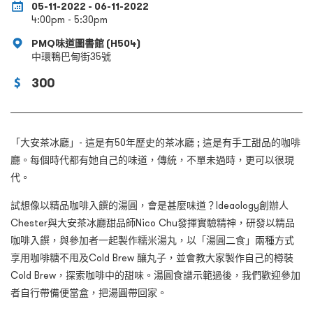
05-11-2022 - 06-11-2022
4:00pm - 5:30pm
PMQ味道圖書館 (H504)
中環鴨巴甸街35號
300
「大安茶冰廳」- 這是有50年歷史的茶冰廳 ; 這是有手工甜品的咖啡
廳。每個時代都有她自己的味道，傳統，不單未過時，更可以很現
代。
試想像以精品咖啡入饌的湯圓，會是甚麼味道？Ideaology創辦人
Chester與大安茶冰廳甜品師Nico Chu發揮實驗精神，研發以精品
咖啡入饌，與參加者一起製作糯米湯丸，以「湯圓二食」兩種方式
享用咖啡糖不甩及Cold Brew 釀丸子，並會教大家製作自己的樽裝
Cold Brew，探索咖啡中的甜味。湯圓食譜示範過後，我們歡迎參加
者自行帶備便當盒，把湯圓帶回家。