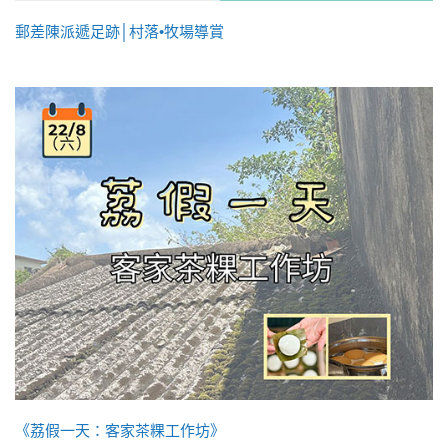
郵差陳派遞足跡│村落•牧場導賞
《荔假一天：客家茶粿工作坊》