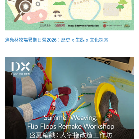
薄鳧林牧場暑期日營2026：歷史 x 生態 x 文化探索