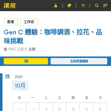
節目
飲食
工作坊
主辦單位
Gen C 體驗：咖啡調酒、拉花、品
味挑戰
關於撲飛
由
PMQ 元創方
主辦
條款及細則
全部票價種類
EN
2024
10月
日
一
二
三
四
五
六
29
30
1
2
3
4
5