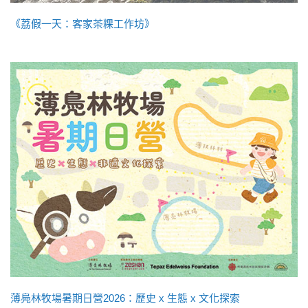
《荔假一天：客家茶粿工作坊》
薄鳧林牧場暑期日營2026：歷史 x 生態 x 文化探索