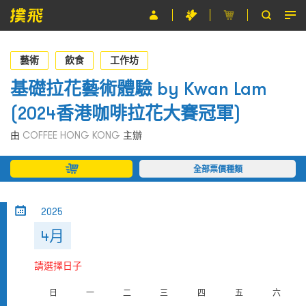
節目
藝術
飲食
工作坊
主辦單位
基礎拉花藝術體驗 by Kwan Lam
(2024香港咖啡拉花大賽冠軍)
關於撲飛
由
COFFEE HONG KONG
主辦
條款及細則
全部票價種類
EN
2025
4月
請選擇日子
日
一
二
三
四
五
六