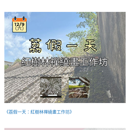
《荔假一天：紅樹林禪繞畫工作坊》