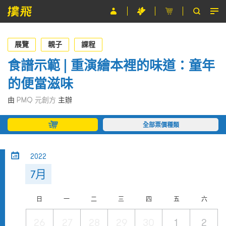
節目
展覽
親子
課程
主辦單位
食譜示範 | 重演繪本裡的味道：童年
的便當滋味
關於撲飛
由
PMQ 元創方
主辦
條款及細則
全部票價種類
EN
2022
7月
日
一
二
三
四
五
六
26
27
28
29
30
1
2