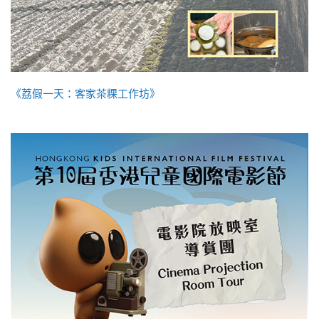
《荔假一天：客家茶粿工作坊》