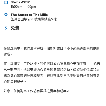
05-09-2019
11:00am - 1:00pm
The Annex at The Mills
荃灣白田壩街45號南豐紗廠M樓
免費
在暴風雨中，我們渴望尋找一個能夠讓自己停下來躲避風雨的歇腳
處所。
在「歇腳亭」工作坊裡，我們可以放心讓身和心安頓下來
——
給自
己一刻空間，透過安靜內心並放鬆身體的活動，學習減少情緒和思
緒為身心帶來的疲憊和壓力，尋找在此刻生活中照護自己並保養身
心能量的點子。
對象：任何對本工作坊有興趣之青年和成年人