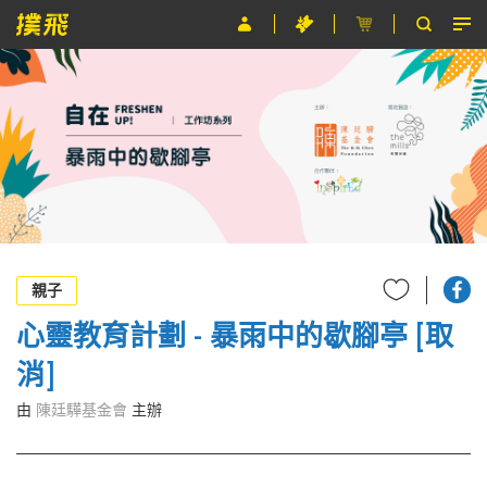
節目
主辦單位
關於撲飛
條款及細則
EN
親子
心靈教育計劃 - 暴雨中的歇腳亭 [取
消]
由
陳廷驊基金會
主辦