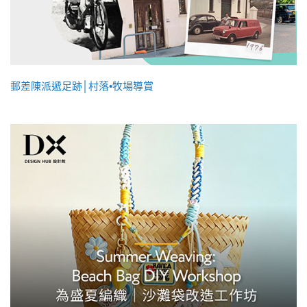
郵差陳派遞足跡│村落•牧場導賞