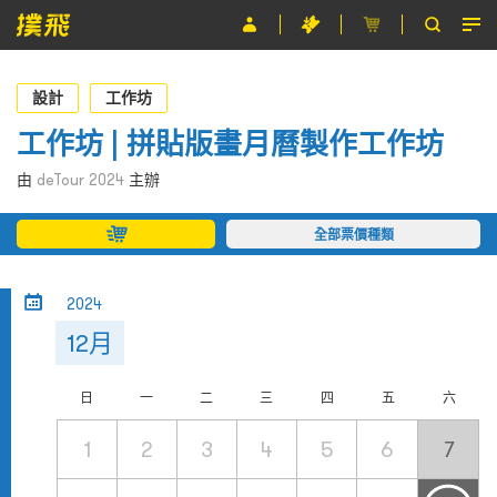
節目
設計
工作坊
主辦單位
工作坊 | 拼貼版畫月曆製作工作坊
關於撲飛
由
deTour 2024
主辦
條款及細則
全部票價種類
EN
2024
12月
日
一
二
三
四
五
六
1
2
3
4
5
6
7