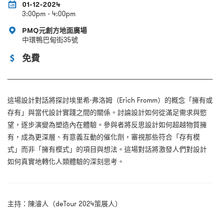
01-12-2024
3:00pm - 4:00pm
PMQ元創方地面廣場
中環鴨巴甸街35號
免費
這場設計對話將探討埃里希·弗洛姆（Erich Fromm）的概念「擁有或
存有」與當代設計實踐之間的關係。討論設計如何從滿足需求與慾
望，逐步演變為塑造內在體驗。參與者將反思設計如何超越物質擁
有，成為更深層、有意義互動的催化劑，審視那些符合「存有模
式」而非「擁有模式」的項目與想法。這場對話將激發人們對設計
如何真實地轉化人類體驗的深刻思考。
主持
：
陳濬人（deTour 2024策展人）