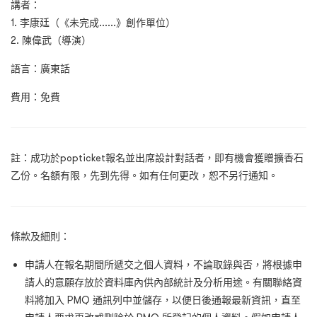
講者
：
1. 李康廷（《未完成......》創作單位）
2. 陳偉武（導演）
語言
：
廣東話
費用
：
免費
註：成功於popticket報名並出席設計對話者，即有機會獲贈擴香石
乙份。名額有限，先到先得。
如有任何更改，恕不另行通知。
條款及細則：
申請人在報名期間所遞交之個人資料，不論取錄與否，將根據申
請人的意願存放於資料庫內供內部統計及分析用途。有關聯絡資
料將加入 PMQ 通訊列中並儲存，以便日後通報最新資訊，直至