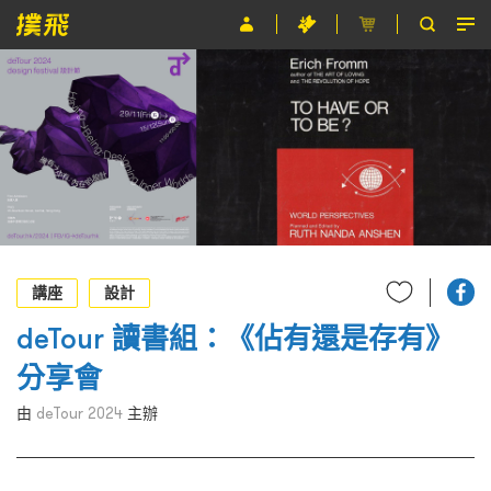
節目
主辦單位
關於撲飛
條款及細則
EN
講座
設計
deTour 讀書組：《佔有還是存有》
分享會
由
deTour 2024
主辦