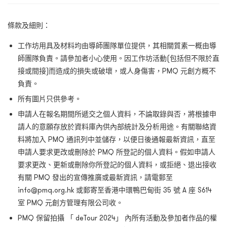
條款及細則：
工作坊用具及材料均由導師團隊單位提供，其相關質素一概由導
師團隊負責。請參加者小心使用。因工作坊活動(包括但不限於直
接或間接)而造成的損失或破壞，或人身傷害，PMQ 元創方概不
負責。
所有圖片只供參考。
申請人在報名期間所遞交之個人資料，不論取錄與否，將根據申
請人的意願存放於資料庫內供內部統計及分析用途。有關聯絡資
料將加入 PMQ 通訊列中並儲存，以便日後通報最新資訊，直至
申請人要求更改或刪除於 PMQ 所登記的個人資料。假如申請人
要求更改、更新或刪除你所登記的個人資料，或拒絕、退出接收
有關 PMQ 發出的宣傳推廣或最新資訊，請電郵至
info@pmq.org.hk 或郵寄至香港中環鴨巴甸街 35 號 A 座 S614
室 PMQ 元創方管理有限公司收。
PMQ 保留拍攝 「 deTour 2024」 內所有活動及參加者作品的權