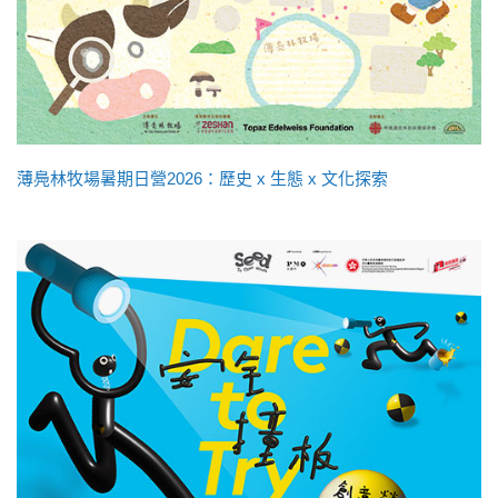
薄鳧林牧場暑期日營2026：歷史 x 生態 x 文化探索