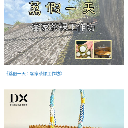
《荔假一天：客家茶粿工作坊》