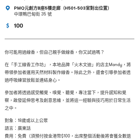
PMQ元創方B座5樓走廊（H501-503室對出位置）
中環鴨巴甸街 35 號
100
你可能用過線香，但自己親手做線香，你又試過嗎？
在「手工線香工作坊」，本地品牌「火木文迪」的店主Mandy，將
帶領參加者運用天然材料製作線香。除此之外，還會引導參加者透
過呼吸練習放鬆並連結身心。
參加者將透過感受觸覺、嗅覺、聽覺，專注當下，提升感知和覺
察，啟發延伸思考及創意思維，並將這一經驗與技巧用於日常生活
之中。
對象：
18歲或以上公眾
語言：廣東話
費用：免費（須預付按金港幣$100，出席整個活動後將會獲全數退