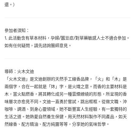
還。）
參加者須知：
1. 此活動含有草本材料，孕婦/蠶豆症/對草藥敏感人士不適合參加。
如有任何疑問，請先諮詢醫師意見。
導師：
火木文迪
「火木文迪」是文迪創辦的天然手工線香品牌，「火」和「木」是
兩個字，合在一起就是「炑」字，是火熾之意。而香的主要材料是
木，當火點燃香，將其轉化成另一種雲煙繚繞的形態，所呈現的香
味層次亦愈見不同。文迪一直勇於嘗試，跳出框框。從做文職、沖
咖啡、調酒、到身心靈領域，她不斷豐富人生經驗，有一套獨特的
生活之道。她熱愛自然養生保健，用天然材料製作不同產品，如天
然線香、配方精油、配方純露等等，分享她的氣味哲學。