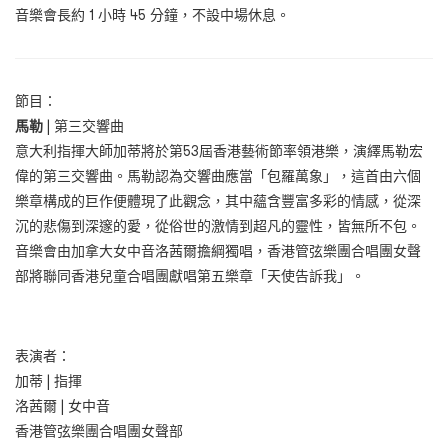
音樂會長約
1 小時 45 分鐘
，不設中場休息。
節目：
馬勒
| 第三交響曲
意大利指揮大師加蒂將於第53屆香港藝術節率領港樂，演繹馬勒宏
偉的第三交響曲。馬勒認為交響曲應當「包羅萬象」，這首由六個
樂章構成的巨作便體現了此觀念，其中蘊含豐富多彩的情感，從深
沉的悲傷到深邃的愛，從俗世的激情到超凡的靈性，皆無所不包。
音樂會由加拿大女中音洛茜爾擔綱獨唱，香港管弦樂團合唱團女聲
部將聯同香港兒童合唱團獻唱第五樂章「天使告訴我」。
表演者：
加蒂
|
指揮
洛茜爾
|
女中音
香港管弦樂團合唱團女聲部