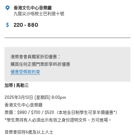
香港文化中心音樂廳
九龍尖沙咀梳士巴利道十號
220 - 880
港樂會會員獨家折扣優惠：
購買任何正價門票即享85折優惠
優惠受條款約束
加蒂 | 馬勒三
2025
年3
月13
日
(
星期四
) 8:00pm
香港文化中心音樂廳
票價：
$880 / $700 / $520
（本地全日制學生可享半價優惠
*
）
*
學生票持有人必須出示有效之身份證明文件，方可進場。
音樂會招待6
歲及以上人士