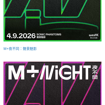
M+夜不同：聲景魅影