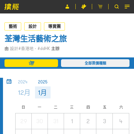
節目
藝術
設計
導賞團
主辦單位
荃灣生活藝術之旅
關於撲飛
由
設計#香港地 - #ddHK
主辦
條款及細則
全部票價種類
EN
2024
2025
12月
1月
日
一
二
三
四
五
六
29
30
31
1
2
3
4