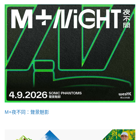
M+夜不同：聲景魅影