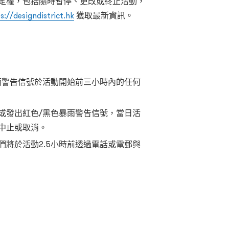
定權，包括隨時暫停、更改或終止活動，
s://designdistrict.hk
獲取最新資訊。
雨警告信號於活動開始前三小時內的任何
或發出紅色/黑色暴雨警告信號，當日活
中止或取消。
將於活動2.5小時前透過電話或電郵與