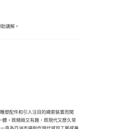
助講解。
大膽的雕塑配件和引人注目的繩索裝置而聞
一體，既精緻又有趣，既現代又歷久常
E，並一直為亞洲市場創作現代感與工藝感兼