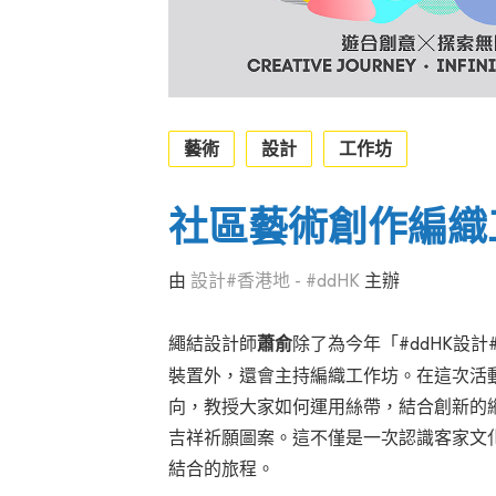
藝術
設計
工作坊
社區藝術創作編織
由
設計#香港地 - #ddHK
主辦
繩結設計師
蕭俞
除了為今年「#ddHK設
裝置外，還會主持編織工作坊。在這次活
向，教授大家如何運用絲帶，結合創新的
吉祥祈願圖案。這不僅是一次認識客家文
結合的旅程。