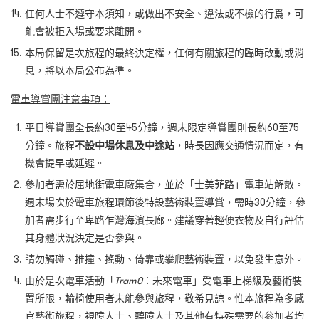
任何人士不遵守本須知，或做出不安全、違法或不檢的行爲，可
能會被拒入場或要求離開。
本局保留是次旅程的最終決定權，任何有關旅程的臨時改動或消
息，將以本局公布為準。
電車導賞團注意事項：
平日導賞團全長約30至45分鐘，週末限定導賞團則長約60至75
分鐘。旅程
不設中場休息及中途站
，時長因應交通情況而定，有
機會提早或延遲。
參加者需於屈地街電車廠集合，並於「士美菲路」電車站解散。
週末場次於電車旅程環節後特設藝術裝置導賞，需時30分鐘，參
加者需步行至卑路乍灣海濱長廊。建議穿著輕便衣物及自行評估
其身體狀況決定是否參與。
請勿觸碰、推撞、搖動、倚靠或攀爬藝術裝置，以免發生意外。
由於是次電車活動「
Tram0
：未來電車」受電車上梯級及藝術裝
置所限，輪椅使用者未能參與旅程，敬希見諒。惟本旅程為多感
官藝術旅程，視障人士、聽障人士及其他有特殊需要的參加者均