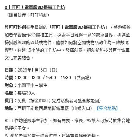
2
┃
叮叮！電車廠
3D
掃描工作坊
（節目伙伴：叮叮科創）
與
叮叮科創
攜手舉辦的
「叮叮！電車廠
3D
掃描工作坊」
，將帶領參
加者學習操作3D掃描工具，探索平日難得一見的電車世界，挑選並
掃描感興趣的區域或物件，體驗如何將空間或物品轉化為三維數碼
模型。在這1.5小時的工作坊中，發揮創意，把創新科技與百年電車
文化完美結合。
日期：
2025年11月16日（日）
時間：
12:00 - 13:30
/
15:00 – 16:30 （共兩場）
對象：
小四至中三學生
名額：
每場30人
費用：
免費（按金$100；完成活動者可獲全數退回）
地點：
西環干諾道西屈地街電車廠（山道入口）
【集合地點】
※ 工作坊僅限學生參加。如有需要，家長／監護人可按時於集合地
點接送子女。
※ 參加者需於電車總廠遊走，建議穿着輕便衣物。