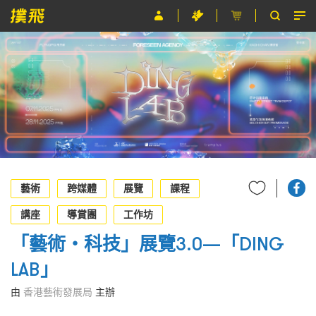
節目
主辦單位
關於撲飛
條款及細則
EN
藝術
跨媒體
展覽
課程
講座
導賞團
工作坊
「藝術‧科技」展覽3.0—「DING
LAB」
由
香港藝術發展局
主辦