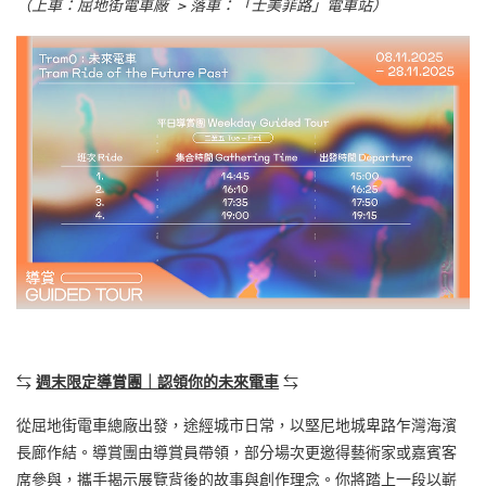
（上車：屈地街電車廠
>
落車：「士美菲路」電車站）
⇆
週末限定導賞團｜認領你的未來電車
⇆
從屈地街電車總廠出發，途經城市日常，以堅尼地城卑路乍灣海濱
長廊作結。導賞團由導賞員帶領，部分場次更邀得藝術家或嘉賓客
席參與，攜手揭示展覽背後的故事與創作理念。你將踏上一段以嶄