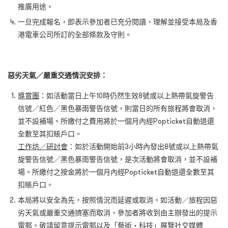
推廣用途。
一旦完成報名，即表示參加者已充分閱讀、理解並接受本局及香
港電車公司所訂的全部條款及守則。
惡劣天氣／嚴重交通情況安排：
導賞團
：如活動當日上午10時仍然生效8號或以上熱帶氣旋警告
信號／紅色／黑色暴雨警告信號，則當日的所有旅程將會取消，
並不設補場。所繳付之費用將於一個月內經Popticket自動退還
全數至其扣賬戶口。
工作坊／研討會
：如於活動開始前3小時內發出8號或以上熱帶氣
旋警告信號／黑色暴雨警告信號，是次活動將會取消，並不設補
場。所繳付之按金將於一個月內經Popticket自動退還全數至其
扣賬戶口。
本局將以安全為先，按照情況而延遲或取消。如活動／旅程因惡
劣天氣或嚴重交通擠塞而取消，參加者將收到由主辦發出的提示
電郵。敬請留意提示電郵以及「藝術‧科技」展覽社交媒體