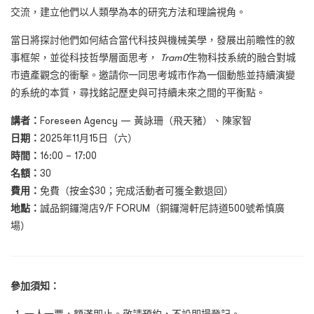
交流，建立他們以人類學為本的研究方法和理論視角。
當日將探討他們如何結合當代科技與機械美學，發展出前瞻性的敘
事框架，並從科技哲學層面思考，
Tram0
生物科技系統的融合對城
市遺產觀念的衝擊。邀請你一同思考城市作為一個動態並持續演變
的系統的本質，尋找銘記歷史與可持續未來之間的平衡點。
講者：
Foreseen Agency — 黃詠珊（飛天豬）、陳家智
日期：
2025年11月15日（六）
時間：
16:00 – 17:00
名額：
30
費用：
免費（按金$30；完成活動者可獲全數退回）
地點：
誠品銅鑼灣店9/F FORUM（銅鑼灣軒尼詩道500號希慎廣
場）
參加須知：
一人一票，額滿即止。敬請預約，不設即場登記。