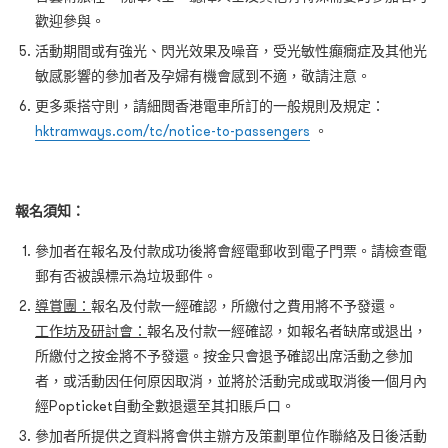
歡迎參與。
活動期間或有強光、閃光效果及噪音，受光敏性癲癇症及其他光
敏感影響的參加者及孕婦有機會感到不適，敬請注意。
更多乘搭守則，請細閲香港電車所訂的一般規則及規定：
hktramways.com/tc/notice-to-passengers
。
報名須知：
參加者在報名及付款成功後將會經電郵收到電子門票。請檢查電
郵有否被誤標示為垃圾郵件。
導賞團：
報名及付款一經確認，所繳付之費用將不予發還。
工作坊及研討會：
報名及付款一經確認，如報名者缺席或退出，
所繳付之按金將不予發還。按金只會退予確認出席活動之參加
者，或活動因任何原因取消，並將於活動完成或取消後一個月內
經Popticket自動全數退還至其扣賬戶口。
參加者所提供之資料將會供主辦方及策劃單位作聯絡及日後活動