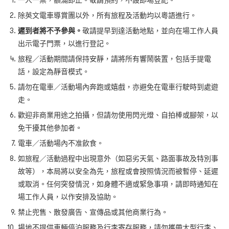
除英文電車導賞團以外，所有旅程及活動均以粵語進行。
遲到者將不予參與。
敬請提早到達活動地點，並向在場工作人員
出示電子門票，以進行登記。
旅程／活動期間請保持安靜，請將所有響鬧裝置，包括手提電
話，設定為靜音模式。
請勿在電車／活動場內奔跑或嬉戲，亦避免在電車行駛時到處遊
走。
歡迎非商業用途之拍攝，但請勿使用閃光燈、自拍棒或腳架，以
免干擾其他參加者。
電車／活動場內不准飲食。
如旅程／活動過程中出現意外（如惡劣天氣、路面事故及特別事
故等），本局將以安全為先，旅程或會按照情況而被暫停、延遲
或取消。任何突發情況，如身體不適或緊急事項，請即時通知在
場工作人員，以作安排及協助。
禁止兜售、散發廣告、宣傳品或其他商業行為。
場地不提供車輛停泊服務及行李寄存服務，請勿攜帶大型行李、