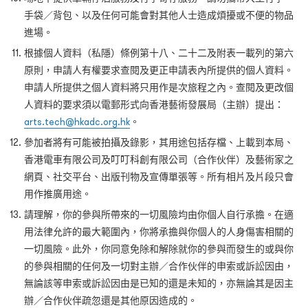
手袋／背包、以及任何可能會對其他人士造成煩擾或不便的物品
進場。
根據個人資料（私隱）條例第十八、二十二及附表一載列的第六
原則，申請人有權要求查閱及更正申請表內所提供的個人資料。
申請人所提供之個人資料將只用作是次旅程之內。查閱及更改個
人資料的要求須以電郵形式向香港藝術發展局（主辦）提出：
arts.tech@hkadc.org.hk
。
參加者將有可能被拍攝及錄影，其用途包括存檔、上載到本局、
香港電車有限公司及叮叮科創有限公司（合作伙伴）及藝術家之
網頁、社交平台、出版刊物及宣傳單張等。所有相片及片段只會
用作推廣用途。
請理解，你的參與所帶來的一切風險均由你個人自行承擔。在適
用法律允許的最大範圍內，你將承擔與你個人的人身傷害相關的
一切風險。此外，你同意免除和解除就你的參與而發生的或與你
的參與相關的任何及一切對主辦／合作伙伴的申索或訴訟因由，
無論該等申索或訴訟因由是已知的還是未知的，亦無論其是因主
辦／合作伙伴疏忽還是其他原因造成的。