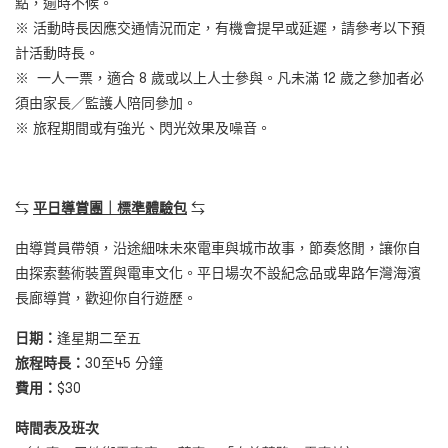
點，逾時不候。
※ 活動時長因應交通情況而定，有機會提早或延遲，請參考以下預
計活動時長。
※ 一人一票，適合 8 歲或以上人士參與。凡未滿 12 歲之參加者必
須由家長／監護人陪同參加。
※ 旅程期間或有強光、閃光效果及噪音。
⇆
平日導賞團｜標準體驗包
⇆
由導賞員帶領，沿途細味未來電車與城市故事，節奏悠閒，讓你自
由探索藝術裝置與電車文化。平日場次不設紀念品或卑路乍灣海濱
長廊導賞，歡迎你自行遊歷。
日期：
逢星期二至五
旅程時長：
30至45 分鐘
費用：
$30
時間表及班次