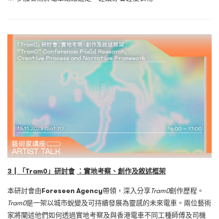
3
┃
「
Tram0
」研討會
：實地考察、創作及敘述框架
本研討會由
Foreseen Agency
帶領，深入分享
Tram0
創作歷程。
Tram0
是一架以城市蛻變及可持續發展為靈感的未來電車。兩位藝術
家將闡述他們如何透過實地考察及與香港電車不同工種師傅及司機