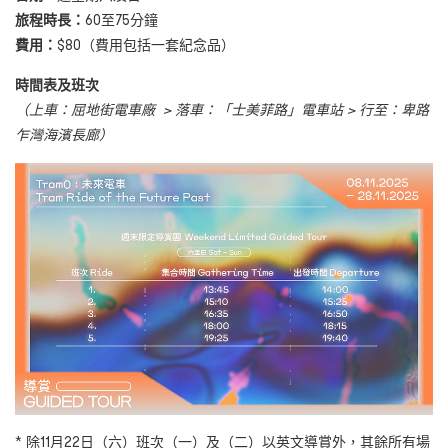
旅程時長：
60至75分鐘
費用：
$80（費用包括一套紀念品）
時間表及班次
（上車：屈地街電車廠
>
落車：「士美菲路」電車站
>
行至：卑路
乍灣海濱長廊）
* 除11月22日（六）班次（一）及（二）以英文導賞外，其餘所有場