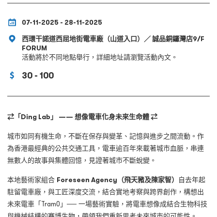
07-11-2025 - 28-11-2025
西環干諾道西屈地街電車廠（山道入口）／ 誠品銅鑼灣店9/F
FORUM
活動將於不同地點舉行，詳細地址請瀏覽活動內文。
30 - 100
⇄「Ding Lab」 —— 想像電車化身未來生命體 ⇄
城市如同有機生命，不斷在保存與變革、記憶與進步之間流動。作
為香港最經典的公共交通工具，電車逾百年來載著城市血脈，串連
無數人的故事與集體回憶，見證著城市不斷蛻變。
本地藝術家組合
Foreseen Agency（飛天豬及陳家智）
自去年起
駐留電車廠，與工匠深度交流，結合實地考察與跨界創作，構想出
未來電車「Tram0」── 一場藝術實驗，將電車想像成結合生物科技
與機械結構的賽博生物，帶領我們重新思考未來城市的可能性。