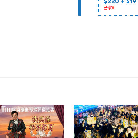
$220
+ $19
已停售