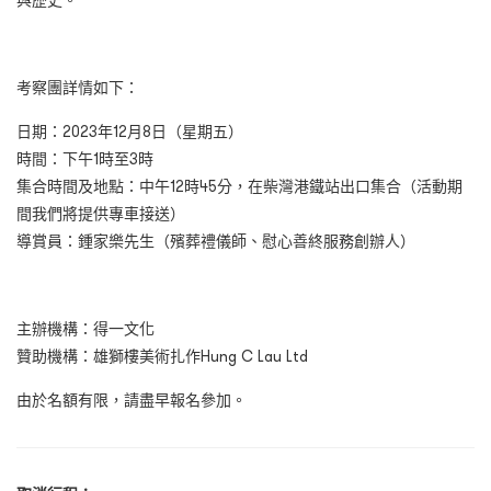
與歷史。
考察團詳情如下：
日期：
2023
年
12
月
8
日（星期五）
時間：下午
1
時至
3
時
集合時間及地點：中午
12
時
45
分，在柴灣港鐵站出口集合（活動期
間我們將提供專車接送）
導賞員：鍾家樂先生（殯葬禮儀師、慰心善終服務創辦人）
主辦機構：得一文化
贊助機構：雄獅樓美術扎作
Hung C Lau Ltd
由於名額有限，請盡早報名參加。