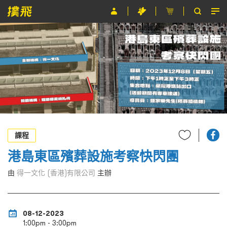
節目
主辦單位
關於撲飛
條款及細則
EN
課程
港島東區殯葬設施考察快閃團
由
得一文化 (香港)有限公司
主辦
08-12-2023
1:00pm - 3:00pm