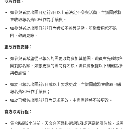
取消行程：
如參與者於出團日期前
8
日以上前決定不參與活動，主辦團隊將
會收取報名費
50%
作為手續費。
如參與者於出團日前
7
日內通知不參與活動，所繳費用恕不退
回，敬請見諒。
更改行程安排：
如參與者希望從已報名的團更改為參加其他團，職員會先確認各
團剩餘名額。如想更換的團尚有名額，職員會根據以下細則為參
與者處理：
如於已報名出團前
8
日或以上要求更改，主辦團體將會收取已繳
報名費
30%
作手續費；
如於已報名出團前
7
日內要求更改，主辦團體將不設更改。
官方取消行程：
集合時間
2
小時前，天文台若懸掛
8
號強風或更高颱風信號，或黑