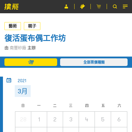
節目
藝術
親子
主辦單位
復活蛋布偶工作坊
關於撲飛
由
南豐紗廠
主辦
條款及細則
全部票價種類
EN
2021
3月
日
一
二
三
四
五
六
28
1
2
3
4
5
6