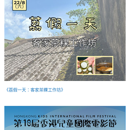
《荔假一天：客家茶粿工作坊》