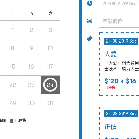
四
五
六
1
2
3
24-08-2019 Sat
8
9
10
大愛
「大愛」門票適用
15
16
17
士及不同能力人士
$120
+ $16
22
23
24
已停售
29
30
31
24-08-2019 Sat
滿額
已停售
正價