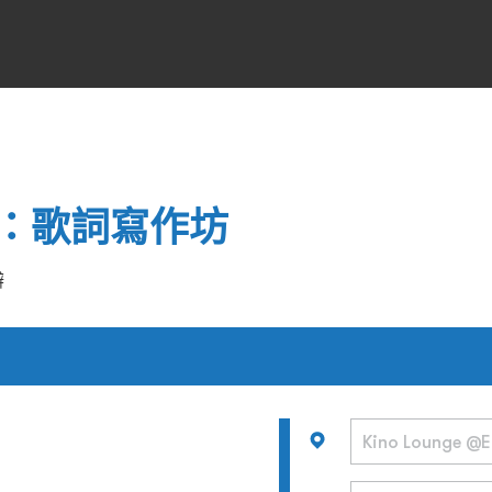
：歌詞寫作坊
辦