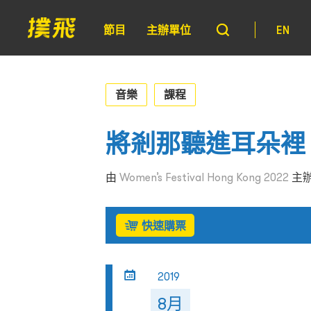
節目
主辦單位
EN
音樂
課程
將剎那聽進耳朵裡
由
Women’s Festival Hong Kong 2022
主
快速購票
2019
8月