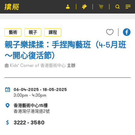
節目
藝術
親子
課程
主辦單位
親子樂揉揉：手捏陶藝班（4-5月班
關於撲飛
～開心復活節）
條款及細則
由
Kids’ Corner of 香港藝術中心
主辦
EN
06-04-2025 - 18-05-2025
3:00pm - 4:30pm
香港藝術中心15樓
香港灣仔港灣道2號
3222 - 3580