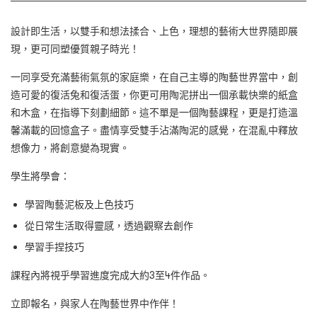
設計即生活，以雙手和想法揉合、上色，理想的藝術大世界隨即展
現，更可同塑優質親子時光！
一同享受充滿藝術氣氛的家庭樂，在自己主導的陶藝世界當中，創
造可愛的復活兔和復活蛋，你更可用陶泥拼出一個承載快樂的紙盒
和木盒，在指導下刻劃細節。這不單是一個陶藝課程，更是打造溫
馨滿載的回憶盒子。盡情享受雙手沾滿陶泥的感覺，在混亂中釋放
想像力，將創意變為現實。
學生將學會：
學習陶藝泥板及上色技巧
從日常生活取得靈感，透過觀察去創作
學習手捏技巧
課程內將視乎學習進度完成大約3至4件作品。
立即報名，與家人在陶藝世界中作伴！