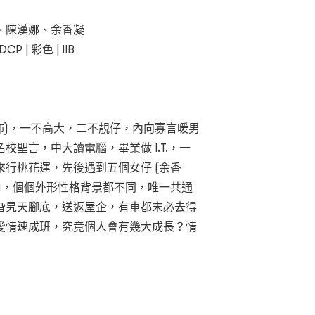
、陳漢娜、余香凝
P | 彩色 | IIB
 飾)，一不高大，二不靚仔，內向寡言暖男
聖言，中大讀電腦，畢業做 I.T.，一
行桃花運，先後遇到五個女仔 (余香
)，個個外形性格背景都不同，唯一共通
旮旯天腳底，送返屋企，有車都未必去得
愛情速成班，究竟個人會有幾大成長？情