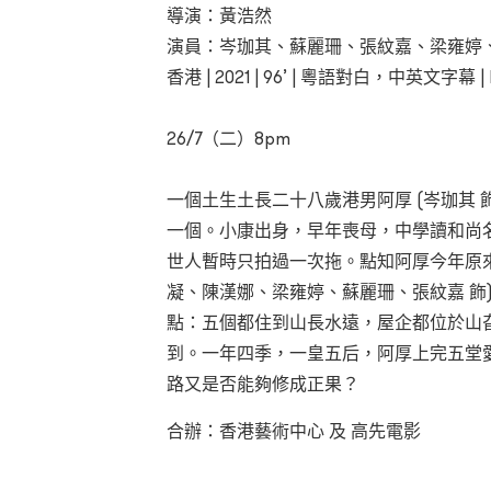
導演：黃浩然
演員：岑珈其、蘇麗珊、張紋嘉、梁雍婷
香港 | 2021 | 96’ | 粵語對白，中英文字幕 | DC
26/7（二）8pm
一個土生土長二十八歲港男阿厚 (岑珈其
一個。小康出身，早年喪母，中學讀和尚名校
世人暫時只拍過一次拖。點知阿厚今年原來
凝、陳漢娜、梁雍婷、蘇麗珊、張紋嘉 飾
點：五個都住到山長水遠，屋企都位於山
到。一年四季，一皇五后，阿厚上完五堂
路又是否能夠修成正果？
合辦：香港藝術中心 及 高先電影