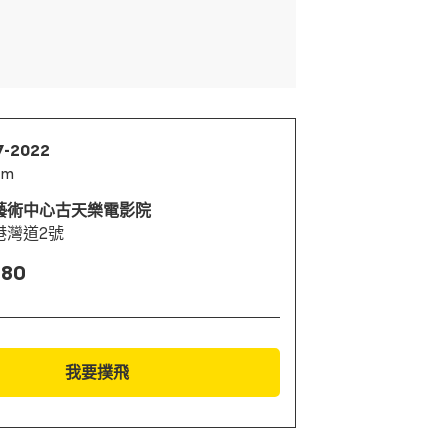
7-2022
pm
藝術中心古天樂電影院
港灣道2號
 80
我要撲飛