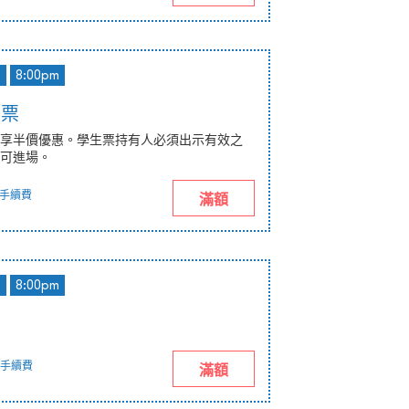
d
8:00pm
惠票
享半價優惠。學生票持有人必須出示有效之
可進場。
手續費
滿額
d
8:00pm
手續費
滿額