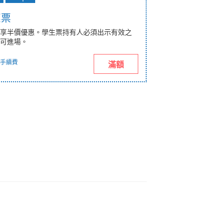
惠票
享半價優惠。學生票持有人必須出示有效之
可進場。
手續費
滿額