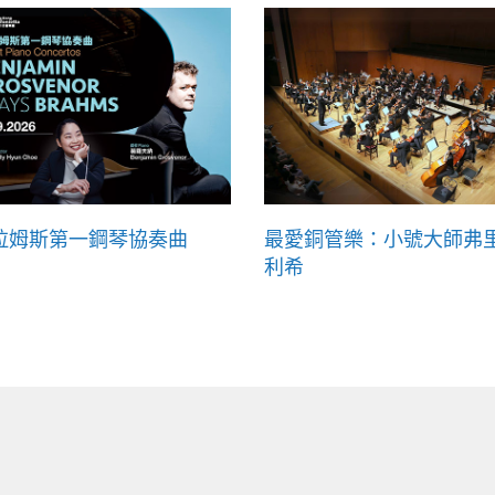
拉姆斯第一鋼琴協奏曲
最愛銅管樂：小號大師弗
利希