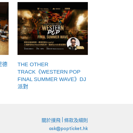
里德
THE OTHER
TRACK《WESTERN POP
FINAL SUMMER WAVE》DJ
派對
|
關於撲飛
條款及細則
ask@popticket.hk