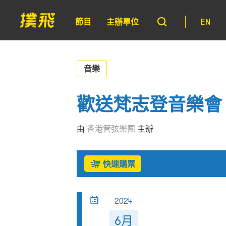
節目
主辦單位
EN
音樂
歡送梵志登音樂會
由
香港管弦樂團
主辦
快速購票
2024
6月