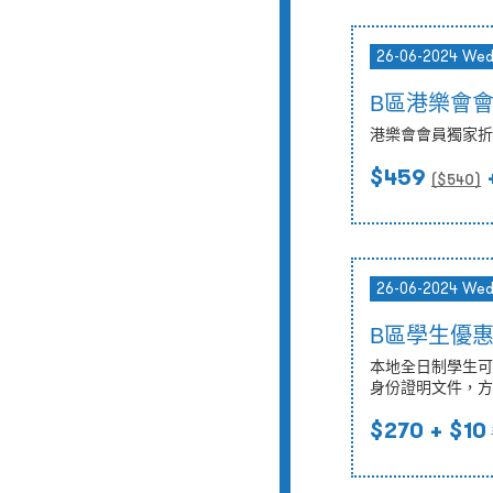
26-06-2024 We
B區港樂會
港樂會會員獨家折
$459
($
540
)
26-06-2024 We
B區學生優
本地全日制學生可
身份證明文件，方
$270
+ $10