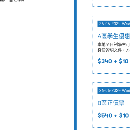
滿額
已停售
26-06-2024 We
A區學生優
本地全日制學生可
身份證明文件，方
$340
+ $10
26-06-2024 We
B區正價票
$540
+ $10