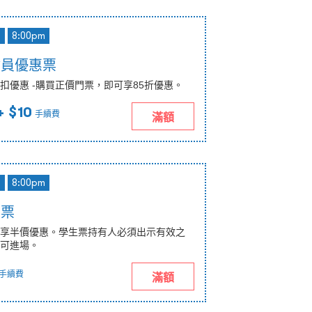
d
8:00pm
會員優惠票
扣優惠 -購買正價門票，即可享85折優惠。
+ $10
手續費
滿額
d
8:00pm
惠票
享半價優惠。學生票持有人必須出示有效之
可進場。
手續費
滿額