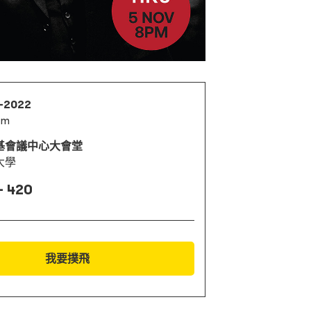
1-2022
pm
基會議中心大會堂
大學
- 420
我要撲飛