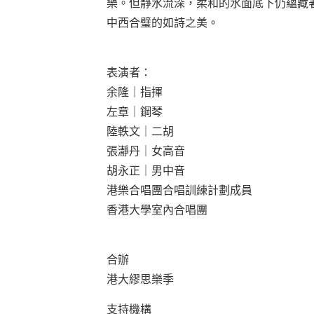
樂。但靜水流深，柔和的水面底下仍蘊藏
中西合璧的如詩之美。
表演者：
余隆｜指揮
左章｜鋼琴
陸軼文｜二胡
張瀞丹｜女高音
胡永正｜男中音
港樂合唱團合唱訓練計劃成員
香港大學室內合唱團
合辦
港大繆思樂季
支持機構