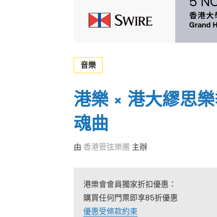
音樂
港樂 × 港大繆思
魂曲
由
香港管弦樂團
主辦
港樂會會員獨家折扣優惠：
購買任何門票即享85折優惠
優惠受條款約束