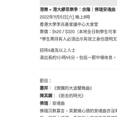
港樂 × 港大繆思樂季：余隆｜佛瑞安魂曲
2022年11月5日(六) 晚上8時
香港大學李兆基會議中心大會堂
票價：$420 / $320（本地全日制學生可
*學生票持有人必須出示有效之身份證明
招待6歲及以上人士
演出長約1小時45分，包括一節中場休息。
節目：
蕭邦
｜《燦爛的大波蘭舞曲》
陳其鋼
｜《逝去的時光》
佛瑞
｜安魂曲
佛瑞沉默寡言，其縈繞心頭的安魂曲亦沒