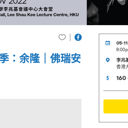
05-1
8:00
樂季：余隆｜佛瑞安
李兆
香港
160 