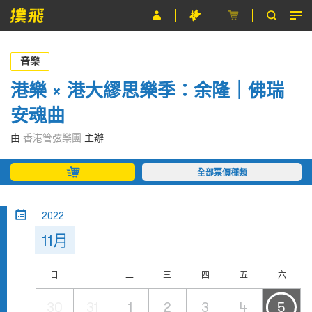
節目
音樂
主辦單位
港樂 × 港大繆思樂季：余隆｜佛瑞
安魂曲
關於撲飛
由
香港管弦樂團
主辦
條款及細則
全部票價種類
EN
2022
11月
日
一
二
三
四
五
六
30
31
1
2
3
4
5