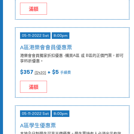
滿額
05-11-2022 Sat
8:00pm
A區港樂會會員優惠票
港樂會會員獨家折扣優惠 -購買A區 或 B區的正價門票，即可
享85折優惠。
$357
+ $5
($
420
)
手續費
滿額
05-11-2022 Sat
8:00pm
A區學生優惠票
本地全日制學生可享半價優惠。學生票持有人必須出示有效