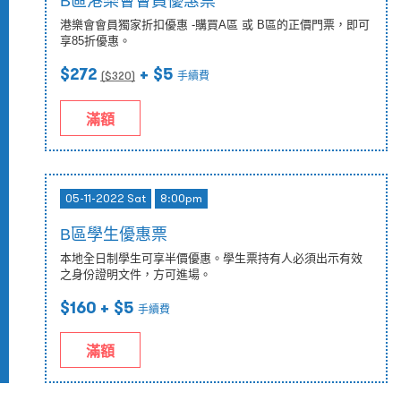
B區港樂會會員優惠票
港樂會會員獨家折扣優惠 -購買A區 或 B區的正價門票，即可
享85折優惠。
$272
+ $5
($
320
)
手續費
滿額
05-11-2022 Sat
8:00pm
B區學生優惠票
本地全日制學生可享半價優惠。學生票持有人必須出示有效
之身份證明文件，方可進場。
$160
+ $5
手續費
滿額