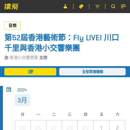
節目
音樂
主辦單位
第52屆香港藝術節：Fly LIVE! 川口
千里與香港小交響樂團
關於撲飛
由
香港小交響樂團
主辦
條款及細則
全部票價種類
EN
2024
3月
日
一
二
三
四
五
六
25
26
27
28
29
1
2