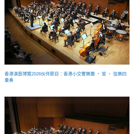
香港演藝博覽2026伙伴節目：香港小交響樂團 ‧ 笙 ‧ 弦樂四
重奏