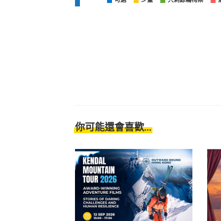
可選
少量
只剩餘輪椅票
你可能還會喜歡...