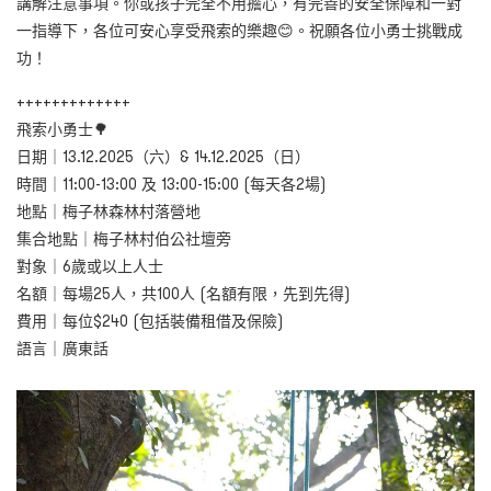
講解注意事項。你或孩子完全不用擔心，有完善的安全保障和一對
一指導下，各位可安心享受飛索的樂趣😊。祝願各位小勇士挑戰成
功！
+++++++++++++
飛索小勇士🌳
日期｜13.12.2025（六）& 14.12.2025（日）
時間｜11:00-13:00 及 13:00-15:00 (每天各2場)
地點｜梅子林森林村落營地
集合地點｜梅子林村伯公社壇旁
對象｜
6歲或以上人士
名額｜每場25人，共100人 (名額有限，先到先得)
費用｜每位$240 (包括裝備租借及保險)
語言｜廣東話