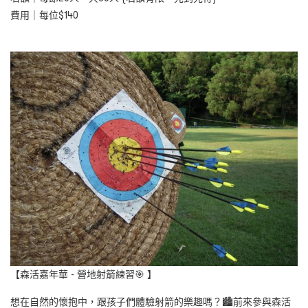
費用｜每位$140
【森活嘉年華 - 營地射箭練習🎯 】
想在自然的懷抱中，跟孩子們體驗射箭的樂趣嗎？🏙️前來參與森活