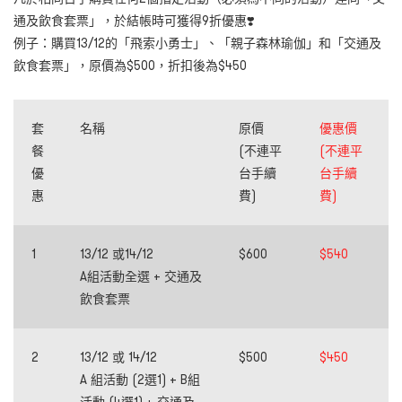
通及
飲食套票」，於結帳時可獲得9折優惠❣️
例子：購買13/12的「飛索小勇士」、「親子森林瑜伽」和「
交通及
飲食套票」，原價為$500，折扣後為$450
套
名稱
原價
優惠價
餐
(不連平
(不連平
優
台手續
台手續
惠
費)
費)
1
13/12 或14/12
$600
$540
A組活動全選 +
交通及
飲食套票
2
13/12 或 14/12
$500
$450
A 組活動 (2選1) + B組
活動 (4選1) +
交通及