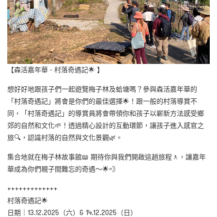
【森活嘉年華 - 村落奇遇記🌟 】
想好好地跟孩子們一起遊覽梅子林及蛤塘嗎？參與森活嘉年華的
「村落奇遇記」將會是你們的最佳選擇🌟！跟一般的村落導賞不
同，「村落奇遇記」的導賞員將會帶領你和孩子以嶄新方法感受鄉
郊的自然和文化🌱！透過精心設計的互動環節，讓孩子進入感官之
旅🔍，認識村落的自然與文化景觀🌿。
集合地就在梅子林故事館📖 期待你與我們開啟這趟旅程🚶，讓嘉年
華成為你們親子間難忘的奇遇～🌟💨​
+++++++++++++
村落奇遇記🌟
日期｜13.12.2025（六）& 14.12.2025（日）