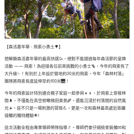
【森活嘉年華 - 飛索小勇士🌳】
想解鎖森活嘉年華的最高快感🥳，絕對不能錯過每年森活節的皇牌
活動 —— 飛索！為迎接各位前來挑戰的小勇士🪜，今年的飛索有了
大升級✨！有別於上年設於營地約30米的飛索，今年「森林村落」
團隊將飛索長度延伸至約100米🌉！
今年的飛索設計特別適合親子家庭一起參與👧👦，於飛索上穿梭林
間🌲，不僅能在高空俯瞰梯田美景🌾，還能沉浸於村落間的自然風
光☀️。這不只是一場刺激的冒險💪，更是一次和森林最高處近距離
接觸的獨特體驗🌟!
這次活動全程由專業導師帶隊指導🚩。導師們會仔細檢查裝備🧤和