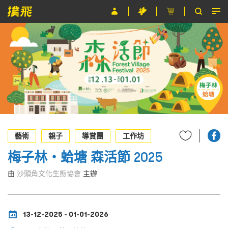
節目
主辦單位
關於撲飛
條款及細則
EN
藝術
親子
導賞團
工作坊
梅子林・蛤塘 森活節 2025
由
沙頭角文化生態協會
主辦
13-12-2025 - 01-01-2026