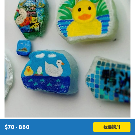
【森活嘉年華 - 「海玻璃繪畫工作坊🎨」 】
$
70 - 880
我要撲飛
想提升孩子的海洋保育意識？來參加森活嘉年華的「海玻璃繪畫工