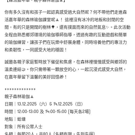
【森活嘉年華 - 親子森林瑜伽🧘】
你有多久沒有和孩子一起認真感受過大自然呢？何不帶他們走進森
活嘉年華的森林瑜伽課堂呢🧘！ 這裡沒有冰冷的地板和封閉的空
間，有的只是開闊的樹林🌳，還有撲面而來的自然氣息✨。此次活動
全程由熟悉鄉郊環境的瑜伽導師指導，透過有趣的互動遊戲和簡單
的瑜伽練習，讓孩子們在玩樂中舒展身體，同時培養他們的專注力
和柔韌性，一同感受大地的穩固！
誠邀各親子家庭暫時放下催促和焦慮，在森林裡慢慢感受與鄉郊的
溫柔連結🤝。你只需帶著一顆放空的心，一起沉浸式感受大自然，
在嘉年華留下溫馨的美好回憶🎁！
+++++++++++++
親子森林瑜伽🧘
日期｜13.12.2025（六）& 14.12.2025（日）
時間｜12:00-13:00 及 14:00-15:00 (每天各2場)
地點｜蛤塘
對象｜所有公眾人士
名額｜每節20人，共80人 (名額有限，先到先得)