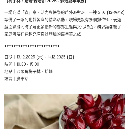
【梅子林・蛤塘 森活節 2025 - 森活嘉年華🎪】
一場充滿「森」意、活力與快樂的戶外派對🎉！一連 2 天 (13-14/12)
準備了一系列動靜皆宜的精彩活動，現場更設有多個攤位🫗，玩遊
戲之餘能同時了解更多最新的鄉郊生態與文化特色，務求讓各親子
家庭沉浸在這趟充滿奇妙體驗的嘉年華之旅！
++++++++++++++++++++++++
日期｜13.12.2025 (六) - 14.12.2025 (日)
時間｜10:30 - 15:00
地點｜沙頭角梅子林、蛤塘
語言｜廣東話