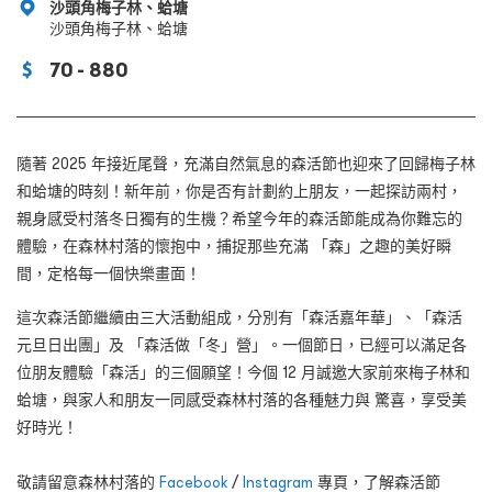
沙頭角梅子林、蛤塘
沙頭角梅子林、蛤塘
70 - 880
隨著 2025 年接近尾聲，充滿自然氣息的森活節也迎來了回歸梅子林
和蛤塘的時刻！新年前，你是否有計劃約上朋友，一起探訪兩村，
親身感受村落冬日獨有的生機？希望今年的森活節能成為你難忘的
體驗，在森林村落的懷抱中，捕捉那些充滿 「森」之趣的美好瞬
間，定格每一個快樂畫面！
這次森活節繼續由三大活動組成，分別有「森活嘉年華」、「森活
元旦日出團」及 「森活做「冬」營」。一個節日，已經可以滿足各
位朋友體驗「森活」的三個願望！今個 12 月誠邀大家前來梅子林和
蛤塘，與家人和朋友一同感受森林村落的各種魅力與 驚喜，享受美
好時光！
敬請留意森林村落的
Facebook
/
Instagram
專頁，了解森活節