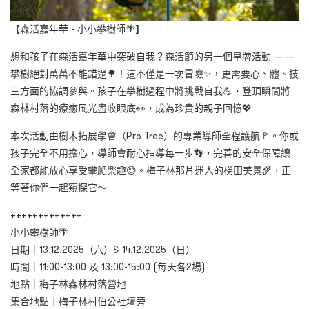
【森活嘉年華 - 小小攀樹師🌴】
想和孩子在森活嘉年華中突破自我？森活節的另一個皇牌活動 ——
攀樹絕對萬萬不能錯過🌳！這不僅是一次冒險✨，更需要心、體、技
三方面的協調參與。孩子在攀樹過程中將挑戰自我💪，登頂瞬間將
森林村落的療癒風光盡收眼底👀，成為珍貴的親子回憶💖
本次活動由樹木拓展學會（Pro Tree）的專業導師全程護航🚩。你或
孩子完全不用擔心，導師會耐心指導每一步👣，完善的安全保障讓
全家都能放心享受攀爬樂趣😊。梅子林那片迷人的梯田美景🌾，正
等著你們一起窺探它～
+++++++++++++
小小攀樹師🌴
日期｜13.12.2025（六）& 14.12.2025（日）
時間｜11:00-13:00 及 13:00-15:00 (每天各2場)
地點｜梅子林森林村落營地
集合地點｜梅子林村伯公社壇旁