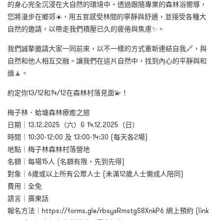
的身心完全沉浸在大自然的環境中。透過跟隨專業的森林浴嚮導，
您將漫步在鄉郊☀️，用五官感受林間的寧靜與舒適，並接受各種大
自然的邀請，以帶走我們積壓已久的疲倦與焦慮✨。
我們誠摯邀請大家一同前來，以不一樣的方式重新連結自我🔗，與
自然和他人相互交融。讓我們在這片自然中，找到內心的平靜與和
諧🧘。
約定你13/12和14/12在森林村落見面💫！
梅子林．蛤塘森林療癒之旅
日期｜13.12.2025（六）& 14.12.2025（日）
時間｜10:30-12:00 及 13:00-14:30 (每天各2場)
地點｜梅子林森林村落營地
名額｜每場15人 (名額有限，先到先得)
對象｜6歲或以上所有公眾人士 (未滿12歲人士需成人陪同)
費用｜全免
語言｜廣東話
報名方法｜https://forms.gle/rbsyxRmstgS8XnkP6 網上預約 (link