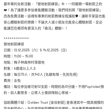
嘉年華的全新活動 - 「營地射箭練習」🎯，一同展開一場射箭之約
❤️！​為了讓更多參加者能體驗活動，我們特別將「營地射箭練習」
改為免費活動。這裡有專業的射箭教練全程護航🛡️，讓新手家庭也能
安心體驗射箭的樂趣！不論大人或小朋友也能安心體驗射箭，定必
能讓您在鄉郊有更深入的「森活」體驗✨！
+++++++++++++
營地射箭練習
日期｜13.12.2025（六）& 14.12.2025（日）
時間｜11:00 – 15:00
地點｜梅子林森林村落營地
對象｜
6歲或以上人士
名額｜每日70人，共140人 (名額有限，先到先得)
費用｜全免
備註｜每位參加者可射12支箭，時間約為10分鐘。不用Popticket預
約，如人數眾多，公眾人士需排隊耐心等候。
協助團體介紹｜Golden Trust (金信射箭) 是香港其中一間具規模的
室內射箭中心，旨在提供射箭體驗班與課程，並由專業教練帶領兒