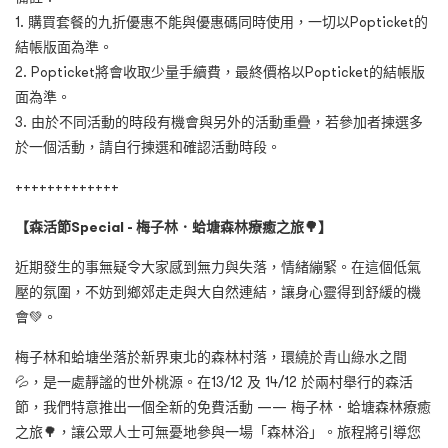
1. 購買套餐的九折優惠不能與優惠碼同時使用，一切以Popticket的
結帳版面為準。
2. Popticket將會收取少量手續費，最終價格以Popticket的結帳版
面為準。
3. 由於不同活動的時段有機會與另外的活動重疊，若參加者揀選多
於一個活動，請自行揀選和確認活動時段。
+++++++++++++
【森活節Special - 梅子林．蛤塘森林療癒之旅🌳】
近期發生的事無疑令大家感到無力與失落，情緒繃緊。在這個低氣
壓的氛圍，不妨到鄉郊走走與大自然連結，讓身心靈得到舒緩的機
會💚。
梅子林和蛤塘坐落於新界東北的森林村落，環繞於青山綠水之間
💦，是一處靜謐的世外桃源。在13/12 及 14/12 於兩村舉行的森活
節，我們特意推出一個全新的免費活動 —— 梅子林．蛤塘森林療癒
之旅🌳，讓公眾人士可無憂地參與一場「森林浴」。旅程將引導您