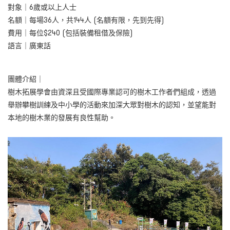
對象｜
6歲或以上人士
名額｜每場36人，共144人 (名額有限，先到先得)
費用｜每位$240 (包括裝備租借及保險)
語言｜廣東話
團體介紹｜
樹木拓展學會由資深且受國際專業認可的樹木工作者們組成，透過
舉辦攀樹訓練及中小學的活動來加深大眾對樹木的認知，並望能對
本地的樹木業的發展有良性幫助。