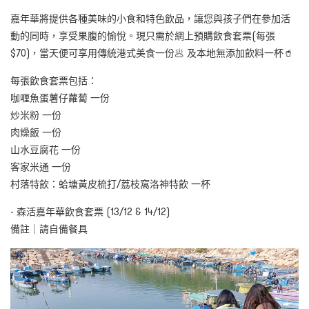
嘉年華將提供各種美味的小食和特色飲品，讓您與孩子們在參加活
動的同時，享受果腹的愉悅。現只需於網上預購飲食套票(每張
$70)，當天便可享用傳統港式美食一份🥟 及本地無添加飲料一杯🥤
每張飲食套票包括：
咖喱魚蛋薯仔蘿蔔 一份
炒米粉 一份
肉燥飯 一份
山水豆腐花 一份
客家米通 一份
村落特飲：蛤塘黃皮梳打/荔枝窩洛神特飲 一杯
- 森活嘉年華飲食套票 (13/12 & 14/12)
備註｜請自備餐具