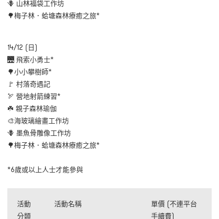
🪻 山林福袋工作坊
🌳梅子林．蛤塘森林療癒之旅*
14/12 (日)
🌉 飛索小勇士*
🌳小小攀樹師*
🚩 村落奇遇記
🏹 營地射箭練習*
☘️ 親子森林瑜伽
🎨海玻璃繪畫工作坊
🪻 墨魚骨雕像工作坊
🌳梅子林．蛤塘森林療癒之旅*
*6歲或以上人士才能參與
活動
活動名稱
單價 (不連平台
分類
手續費)