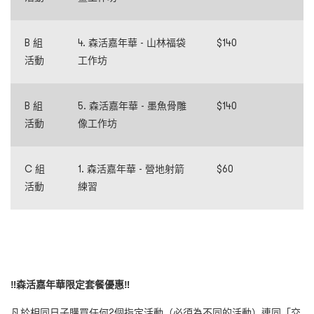
B 組
4. 森活嘉年華 - 山林福袋
$140
活動
工作坊
B 組
5. 森活嘉年華 - 墨魚骨雕
$140
活動
像工作坊
C 組
1. 森活嘉年華 - 營地射箭
$60
活動
練習
‼️森活嘉年華限定套餐優惠‼️
凡於相同日子購買任何2個指定活動（必須為不同的活動）連同「
交