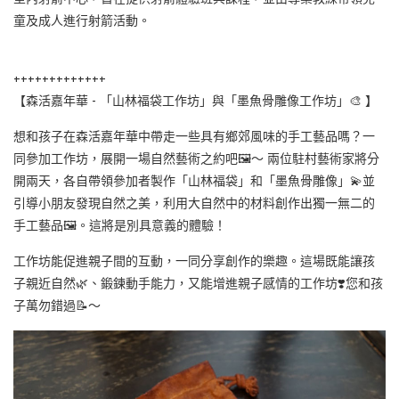
童及成人進行射箭活動。
+++++++++++++
【森活嘉年華 - 「山林福袋工作坊」與「墨魚骨雕像工作坊」🎨 】
想和孩子在森活嘉年華中帶走一些具有鄉郊風味的手工藝品嗎？一
同參加工作坊，展開一場自然藝術之約吧🖼️～ 兩位駐村藝術家將分
開兩天，各自帶領參加者製作「山林福袋」和「墨魚骨雕像」💫並
引導小朋友發現自然之美，利用大自然中的材料創作出獨一無二的
手工藝品🖼️。這將是別具意義的體驗！
工作坊能促進親子間的互動，一同分享創作的樂趣。這場既能讓孩
子親近自然🌿、鍛鍊動手能力，又能增進親子感情的工作坊❣️您和孩
子萬勿錯過📝～