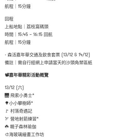
航程｜15分鐘
回程
上船地點｜荔枝窩碼頭
時間｜15:45 – 16:15 回航
航程｜15分鐘
- 森活嘉年華交通及飲食套票 (13/12 & 14/12)
備註｜需自行經網上申請當天的沙頭角禁區紙
📽️嘉年華精彩活動概覽
13/12 (六)
🌉 飛索小勇士*
🌳小小攀樹師*
🚩 村落奇遇記
🏹 營地射箭練習*
☘️ 親子森林瑜伽
🎨海玻璃繪畫工作坊