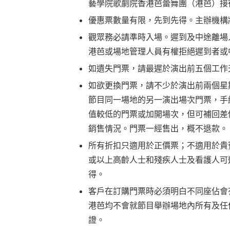
藝學院歌劇院
香港芭蕾舞團（港芭）接
優惠票數量有限，先到先得。主辦機構
觀眾務必請準時入場。遲到及中途離場
港芭或場地管理人員有權拒絕遲到者或
如遺失門票，請最遲於演出前五個工作
如欲更換門票，請不少於演出前兩個星
節目同一場地的另一演出場次門票，手
值較低的門票或加開場次，但可補回差
銷售情況。門票一經售出，概不退款。
所有折扣只適用於正價票；不適用於貴
或以上高齡人士和殘疾人士及看護人可
得。
客戶在訂購門票時必須明白不同座佔會
港芭均不會就節目舉辦場地內所有及任
證。