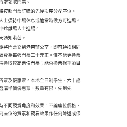
待處領取門票。
將按照門票訂購的先後次序分配座位。
人士須待中場休息或適當時候方可進場。
中途離場人士進場。
天通知港芭
。
期將門票交到港芭辦公室，即可轉換相同
續費為每張門票三十元正。惟不能更換票
價換取較高票價門票；能否換票視乎節目
賓票及優惠票
。
本地全日制學生、六十
歲
選購半價優惠票，數量有限，先到先
有不同觀賞角度和效果。不論座位價格，
何座位的質素和觀看效果作任何陳述或保