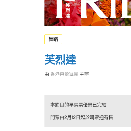
舞蹈
芙烈達
由
香港芭蕾舞團
主辦
本節目的早鳥票優惠已完結
門票由2月12日起於購票通有售