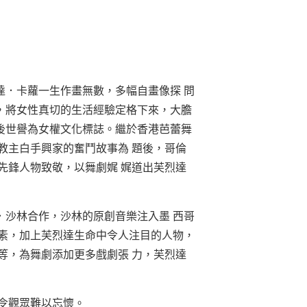
達．卡蘿一生作畫無數，多幅自畫像探 問
，將女性真切的生活經驗定格下來，大膽
後世譽為女權文化標誌。繼於香港芭蕾舞
教主白手興家的奮鬥故事為 題後，哥倫
先鋒人物致敬，以舞劇娓 娓道出芙烈達
．沙林合作，沙林的原創音樂注入墨 西哥
元素，加上芙烈達生命中令人注目的人物，
等，為舞劇添加更多戲劇張 力，芙烈達
令觀眾難以忘懷。