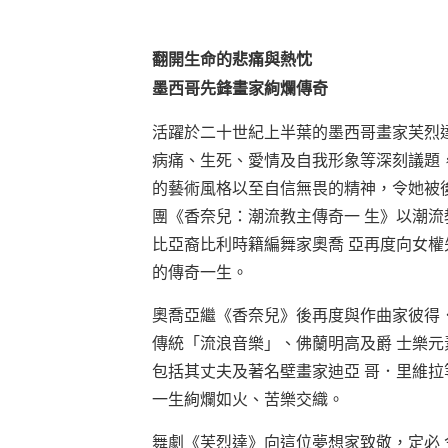
翻開生命的悲痛與熱忱
墨西哥先鋒畫家絢爛傳奇
活躍於二十世紀上半葉的墨西哥畫家芙烈
病痛、生死、愛情及自我形象等深刻議題
的藝術風格以至自信無畏的精神，令她被
團《香奈兒：潮流教主傳奇一 生》以潮流
比亞裔比利時籍編舞家奧喬 亞再度向女權
的傳奇一生。
奧喬亞繼《香奈兒》後再度與作曲家彼得
傳統「流浪音樂」、佛蘭明高及爵 士樂
包括其丈夫及著名壁畫家迪亞 哥．里維拉
一生絢爛如火、苦樂交織。
舞劇《芙烈達》向這位夢想家致敬，定必 