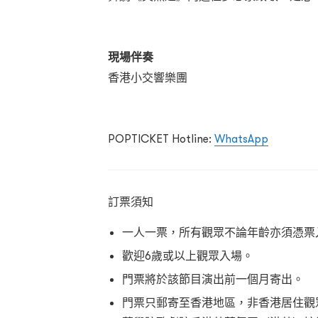
現場伴奏
香港小交響樂團
POPTICKET Hotline:
WhatsApp
訂票須知
一人一票，所有觀眾不論年齡亦須憑票
歡迎6
歲或
以上觀眾入場。
門票將於該節目演出前一個月寄出
。
門票只郵寄至香港地區，非香港居住觀