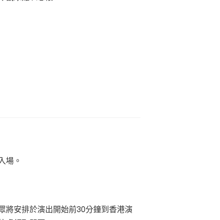
入場。
眾將安排於演出開始前
30
分鐘到
香港演