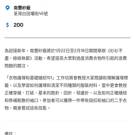
南豐紗廠
荃灣白田壩街45號
200
為迎接新年，南豐紗廠將於1
月
22
日至
2
月
18
日期間舉辦《衫衫不
盡，綠綠無窮》活動，希望提高大眾對過度消費衣物所引起的浪費
問題的關注。
「衣物護理和基礎縫紉101」工作坊將會教授大家閱讀和理解護理標
籤，以及學習如何護理和清潔不同種類的服裝材料。當中更會教授
正確穿線、打結、基本的跑針、回針、毯邊針，以及如何正確縫紐
和修補鬆散的袖口。參加者可以攜帶一件帶有鈕扣和袖口的二手衣
物，親身嘗試這些技能。
備註：