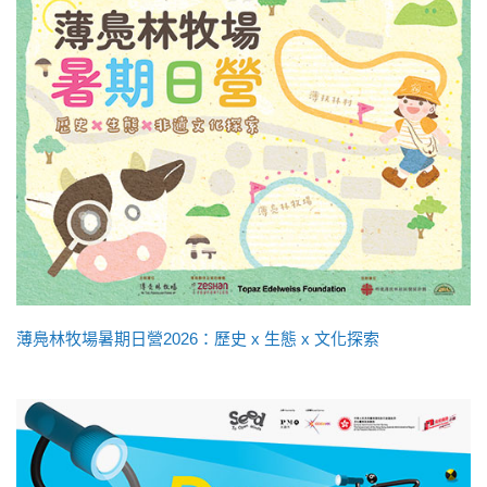
薄鳧林牧場暑期日營2026：歷史 x 生態 x 文化探索