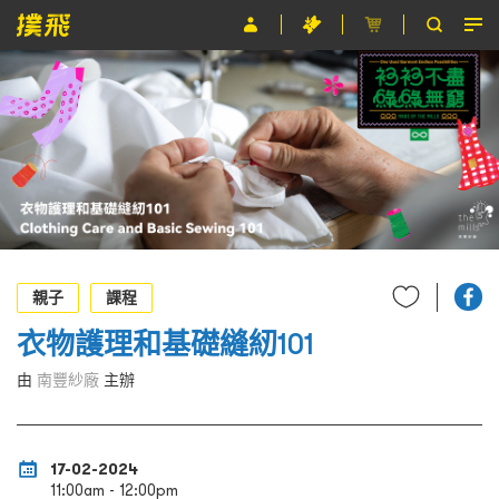
節目
主辦單位
關於撲飛
條款及細則
EN
親子
課程
衣物護理和基礎縫紉101
由
南豐紗廠
主辦
17-02-2024
11:00am - 12:00pm