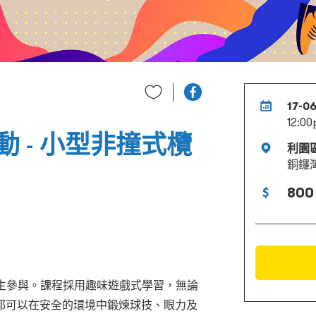
17-0
12:00
 - 小型非撞式欖
利園
銅鑼
800
）
1歲的男女生參與。課程採用趣味遊戲式學習，無論
都可以在安全的環境中鍛煉球技、眼力及