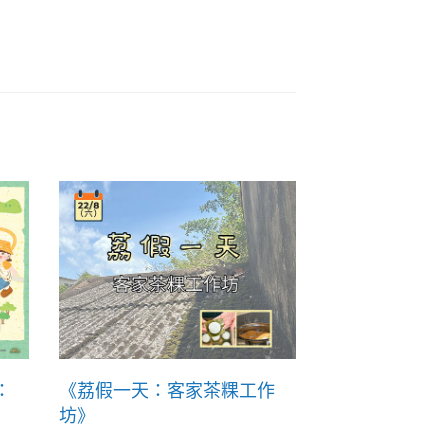
：
《荔假一天：客家茶粿工作
坊》