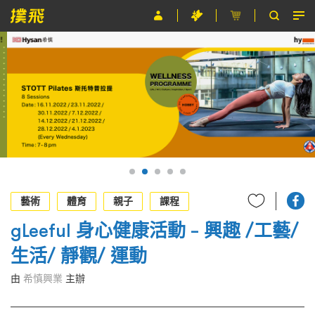
節目
主辦單位
關於撲飛
條款及細則
EN
藝術
體育
親子
課程
gLeeful 身心健康活動 – 興趣 /工藝/
生活/ 靜觀/ 運動
由
希慎興業
主辦