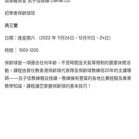
南華體育會 呂子佳教練 Daniel Lui
初學者保齡球班
共三堂
日期：逢星期六 （2022 年 11月26日、12月10日、24日）
時間： 1000-1200
保齡球是一項適合任何年齡、不受時間及天氣等限制的健康休閒活
動。課程由曾任教香港保齡球代表隊及保齡球教練班20年的主講導
師——呂子佳教練親自授課。教練擁有豐富的各地比賽經驗及專業
教學知識，課程讓您掌握保齡球的基本技巧！