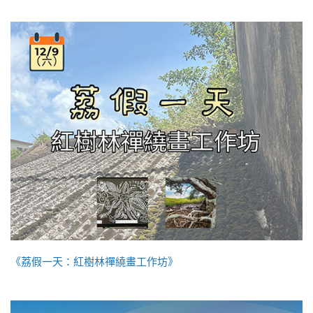
《荔假一天：紅樹林禪繞畫工作坊》