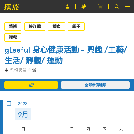
節目
藝術
跨媒體
體育
親子
主辦單位
課程
gLeeful 身心健康活動 – 興趣 /工藝/
關於撲飛
生活/ 靜觀/ 運動
條款及細則
由
希慎興業
主辦
EN
全部票價種類
2022
9月
日
一
二
三
四
五
六