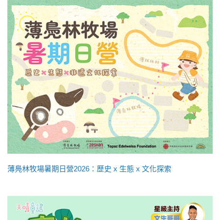
薄鳧林牧場暑期日營2026：歷史 x 生態 x 文化探索