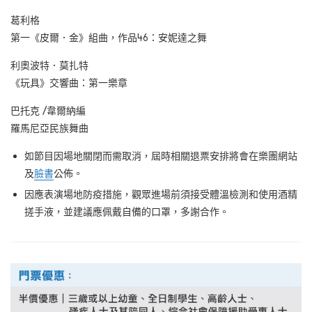
葛利格
第一《皮爾．金》組曲，作品46：安妮達之舞
利奧波特．莫扎特
《玩具》交響曲：第一樂章
巴托克 /韋爾納編
羅馬尼亞民族舞曲
如節目因場地關閉而需取消，屆時相關退票安排將會在樂團網站
及
臉書
公佈。
因應表演場地防疫措施，觀眾進場前須接受體溫檢測和使用酒精
搓手液，並建議應佩戴自備的口罩，多謝合作。