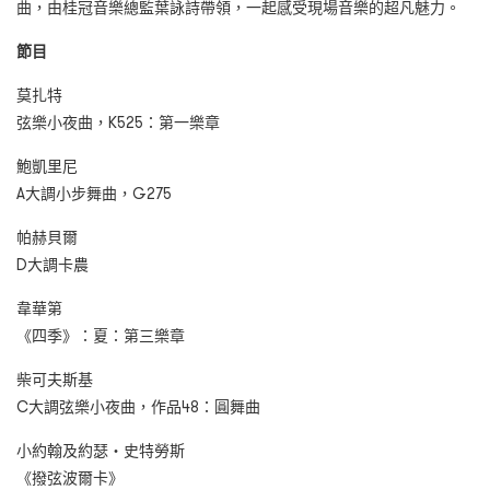
曲，由桂冠音樂總監葉詠詩帶領，一起感受現場音樂的超凡魅力。
節目
莫扎特
弦樂小夜曲，K525：第一樂章
鮑凱里尼
A大調小步舞曲，G275
帕赫貝爾
D大調卡農
韋華第
《四季》：夏：第三樂章
柴可夫斯基
C大調弦樂小夜曲，作品48：圓舞曲
小約翰及約瑟‧史特勞斯
《撥弦波爾卡》