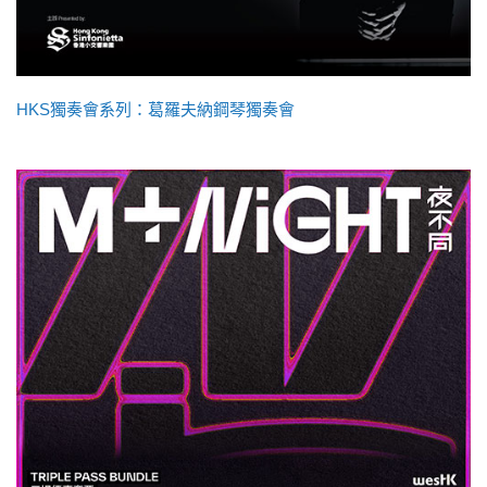
HKS獨奏會系列：葛羅夫納鋼琴獨奏會