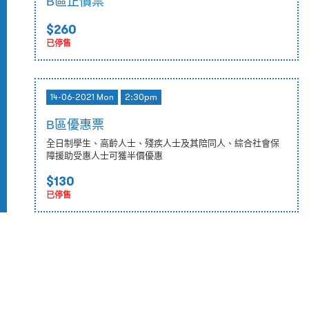
B區正價票
$260
已停售
14-06-2021 Mon
2:30pm
B區優惠票
全日制學生、高齡人士、殘疾人士及其陪同人、綜合社會保
障援助受惠人士可獲半價優惠
$130
已停售