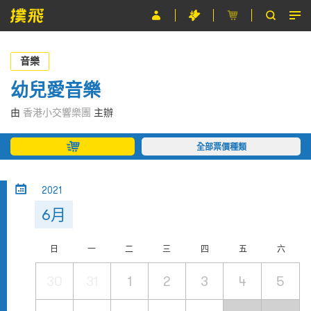
節目
音樂
主辦單位
幼兒愛音樂
關於撲飛
由
香港小交響樂團
主辦
條款及細則
全部票價種類
EN
2021
6月
日
一
二
三
四
五
六
30
31
1
2
3
4
5