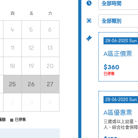
四
五
六
4
5
6
28-06-2020 Sun
11
12
13
A區正價票
18
19
20
$360
已停售
25
26
27
28-06-2020 Sun
2
3
4
A區優惠票
滿額
已停售
三歲或以上幼童、
人、綜合社會保障