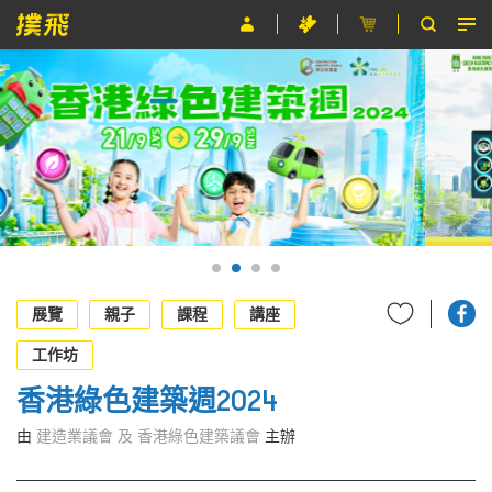
節目
主辦單位
關於撲飛
條款及細則
EN
展覽
親子
課程
講座
工作坊
香港綠色建築週2024
由
建造業議會 及 香港綠色建築議會
主辦