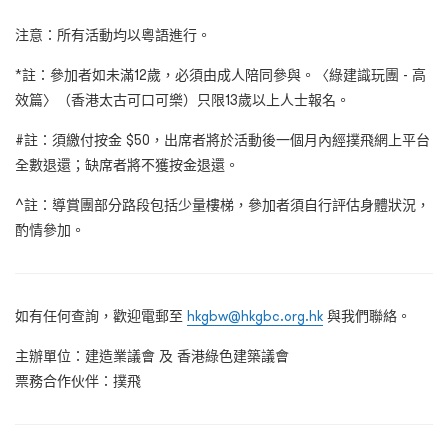
注意：所有活動均以粵語進行。
*註：參加者如未滿12歲，必須由成人陪同參與。〈綠建識玩團 - 高
效篇〉（香港太古可口可樂）只限13歲以上人士報名。
#註：須繳付按金 $50，出席者將於活動後一個月內經撲飛網上平台
全數退還；缺席者將不獲按金退還。
^註：導賞團部分路段包括少量樓梯，參加者須自行評估身體狀況，
酌情參加。
如有任何查詢，歡迎電郵至
hkgbw@hkgbc.org.hk
與我們聯絡。
主辦單位：建造業議會 及 香港綠色建築議會
票務合作伙伴：撲飛