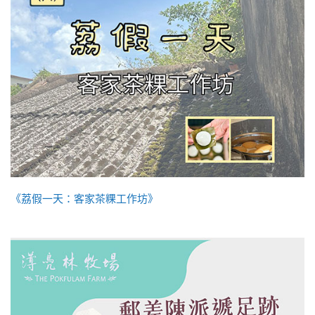
《荔假一天：客家茶粿工作坊》