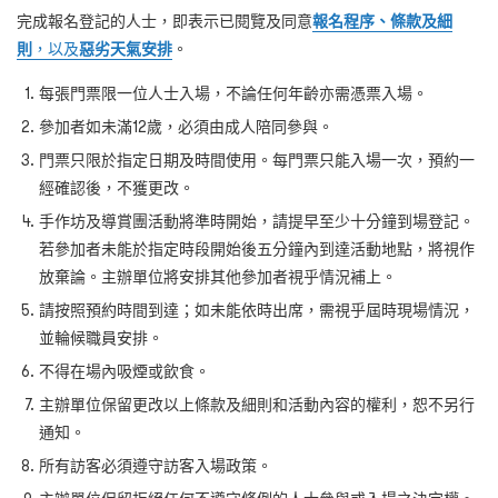
完成報名登記的人士，即表示已閱覽及同意
報名程序、條款及細
則
，以及
惡劣天氣安排
。
每張門票限一位人士入場，不論任何年齡亦需憑票入場。
參加者如未滿12歲，必須由成人陪同參與。
門票只限於指定日期及時間使用。每門票只能入場一次，預約一
經確認後，不獲更改。
手作坊及導賞團活動將準時開始，請提早至少十分鐘到場登記。
若參加者未能於指定時段開始後五分鐘內到達活動地點，將視作
放棄論。主辦單位將安排其他參加者視乎情況補上。
請按照預約時間到達；如未能依時出席，需視乎屆時現場情況，
並輪候職員安排。
不得在場內吸煙或飲食。
主辦單位保留更改以上條款及細則和活動內容的權利，恕不另行
通知。
所有訪客必須遵守訪客入場政策。