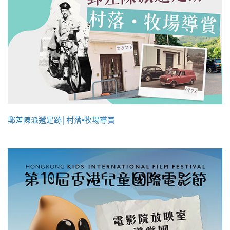
郵差陳派遞足跡│村落•牧場導賞