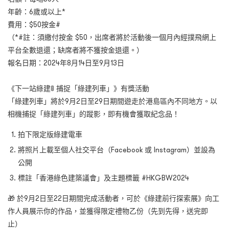
年齡：6歲或以上*
費用：$50按金#
（*#註：須繳付按金 $50，出席者將於活動後一個月內經撲飛網上
平台全數退還；缺席者將不獲按金退還。）
報名日期：2024年8月14日至9月13日
《下一站綠建🚦 捕捉「綠建列車」》有獎活動
「綠建列車」將於9月2日至29日期間遊走於港島區內不同地方。以
相機捕捉「綠建列車」的蹤影，即有機會獲取紀念品！
拍下限定版綠建電車
將照片上載至個人社交平台（Facebook 或 Instagram）並設為
公開
標註「香港綠色建築議會」及主題標籤 #HKGBW2024
🎁 於9月2日至22日期間完成活動者，可於《綠建前行探索展》向工
作人員展示你的作品，並獲得限定禮物乙份（先到先得，送完即
止）