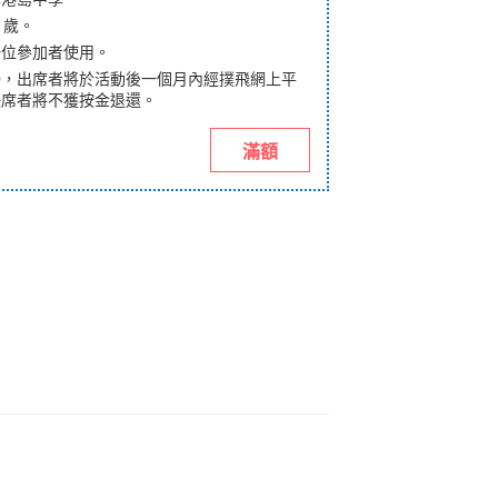
 歲。
一位參加者使用。
50，出席者將於活動後一個月內經撲飛網上平
缺席者將不獲按金退還。
滿額