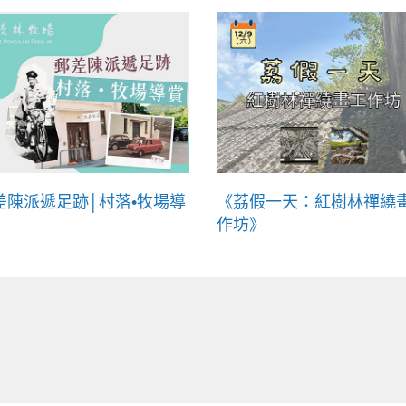
差陳派遞足跡│村落•牧場導
《荔假一天：紅樹林禪繞
作坊》