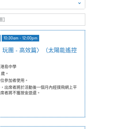
10:30am - 12:00pm
玩團 - 高效篇〉（太陽能遙控
基港島中學
 歲。
一位參加者使用。
50，出席者將於活動後一個月內經撲飛網上平
缺席者將不獲按金退還。