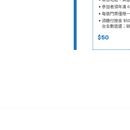
參加者須年滿 6
每張門票僅限
須繳付按金 $
台全數退還；
$50