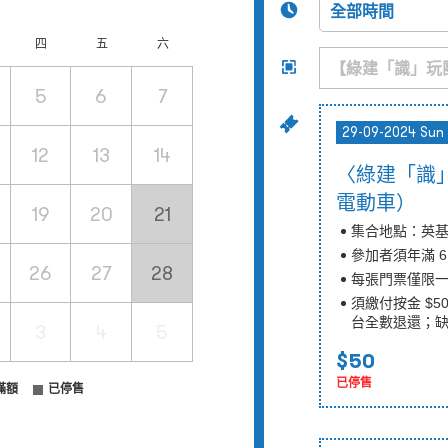
四
五
六
5
6
7
29-09-2024 Sun
12
13
14
〈綠建「識」
電動車）
19
20
21
集合地點：英
參加者須年滿 6
26
27
28
每張門票僅限
須繳付按金 $
台全數退還；
3
4
5
$50
已停售
滿額
已停售