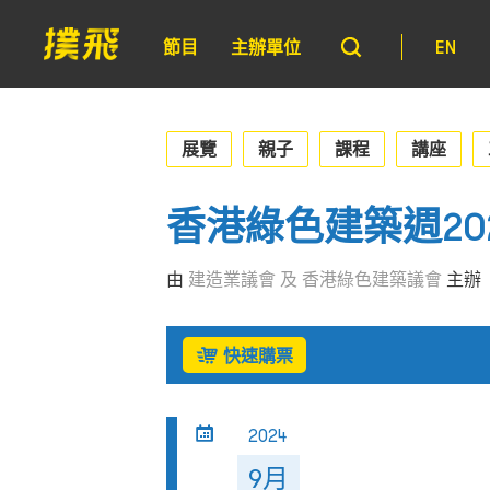
節目
主辦單位
EN
展覽
親子
課程
講座
香港綠色建築週20
由
建造業議會 及 香港綠色建築議會
主辦
快速購票
2024
9月