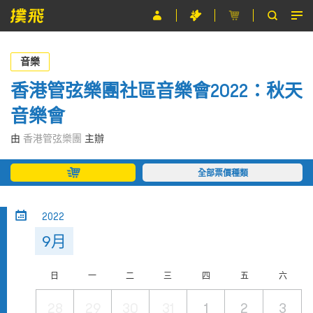
節目
音樂
主辦單位
香港管弦樂團社區音樂會2022：秋天
音樂會
關於撲飛
由
香港管弦樂團
主辦
條款及細則
全部票價種類
EN
2022
9月
日
一
二
三
四
五
六
28
29
30
31
1
2
3