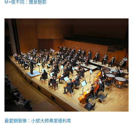
M+夜不同：聲景魅影
最愛銅管樂：小號大師弗里德利希