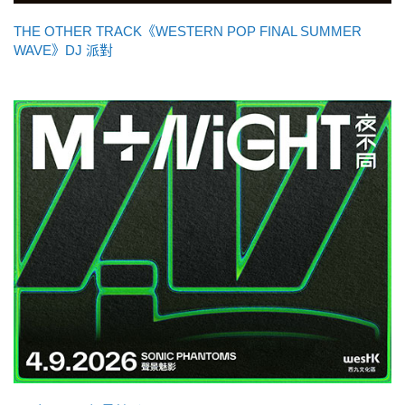
THE OTHER TRACK《WESTERN POP FINAL SUMMER
WAVE》DJ 派對