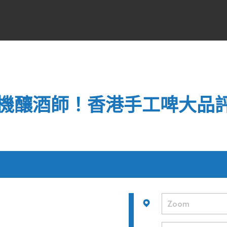
機釀酒師！香港手工啤大品