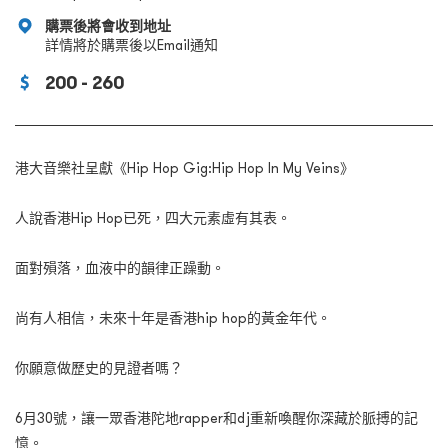
購票後將會收到地址
詳情將於購票後以Email通知
200 - 260
港大音樂社呈獻《Hip Hop Gig:Hip Hop In My Veins》
人說香港Hip Hop已死，四大元素虛有其表。
面對殞落，血液中的韻律正躁動。
尚有人相信，未來十年是香港hip hop的黃金年代。
你願意做歷史的見證者嗎？
6月30號，讓一眾香港陀地rapper和dj重新喚醒你深藏於脈搏的記
憶。