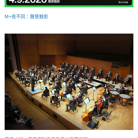
M+夜不同：聲景魅影