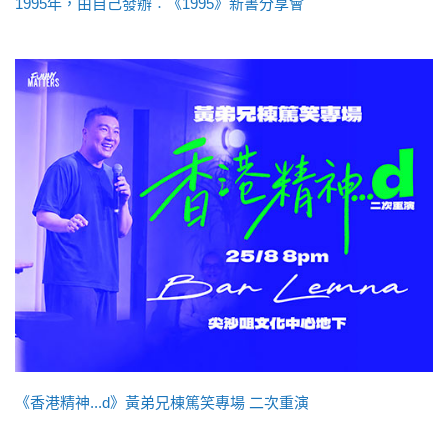
1995年，由自己發辦︰《1995》新書分享會
《香港精神...d》黃弟兄棟篤笑專場 二次重演