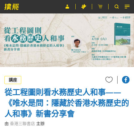
節目
主辦單位
關於撲飛
條款及細則
EN
講座
從工程圖則看水務歷史人和事——
《唯水是問：隱藏於香港水務歷史的
人和事》新書分享會
由
香港三聯書店
主辦