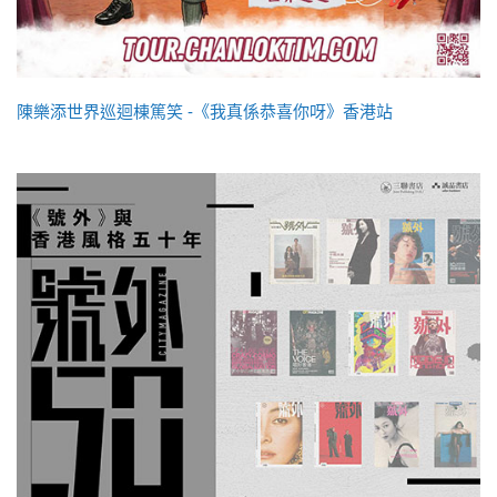
陳樂添世界巡迴棟篤笑 -《我真係恭喜你呀》香港站