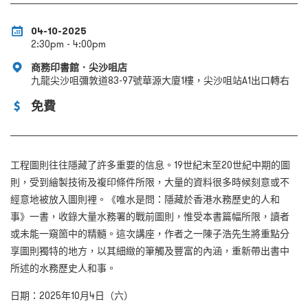
04-10-2025
2:30pm - 4:00pm
商務印書館．尖沙咀店
九龍尖沙咀彌敦道83-97號華源大廈1樓，尖沙咀站A1出口轉右
免費
工程圖則往往隱藏了許多重要的信息。19世紀末至20世紀中期的圖
則，受到繪製技術及複印條件所限，大量的資料很多時候刻意或不
經意地被放入圖則裡。《唯水是問：隱藏於香港水務歷史的人和
事》一書，收錄大量水務署的戰前圖則，惟受本書篇幅所限，讀者
或未能一窺箇中的精髓。這次講座，作者之一陳子浩先生將重點分
享圖則獨特的地方，以其細緻的筆觸及豐富的內涵，重新帶出書中
所述的水務歷史人和事。
日期：2025年10月4日（六）