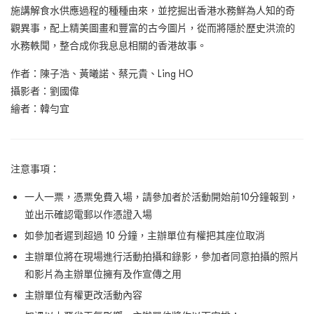
施講解食水供應過程的種種由來，並挖掘出香港水務鮮為人知的奇
觀異事，配上精美圖畫和豐富的古今圖片，從而將隱於歷史洪流的
水務軼聞，整合成你我息息相關的香港故事。
作者：陳子浩、黃曦諾、蔡元貴、Ling HO
攝影者：劉國偉
繪者：韓勻宜
注意事項：
一人一票，憑票免費入場，請參加者於活動開始前10分鐘報到，
並出示確認電郵以作憑證入場
如參加者遲到超過 10 分鐘，主辦單位有權把其座位取消
主辦單位將在現場進行活動拍攝和錄影，參加者同意拍攝的照片
和影片為主辦單位擁有及作宣傳之用
主辦單位有權更改活動內容