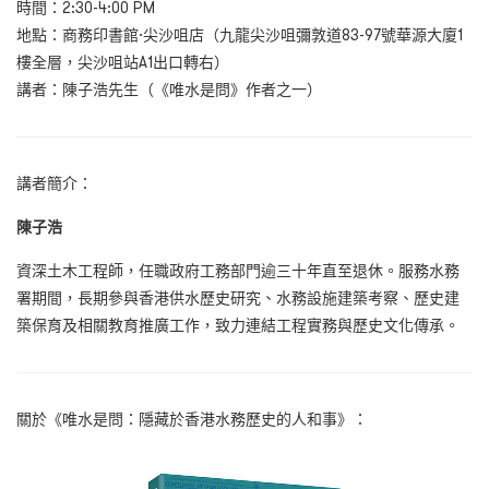
時間：2:30-4:00 PM
地點：商務印書館·尖沙咀店（九龍尖沙咀彌敦道83-97號華源大廈1
樓全層，尖沙咀站A1出口轉右）
講者：陳子浩先生（《唯水是問》作者之一）
講者簡介：
陳子浩
資深土木工程師，任職政府工務部門逾三十年直至退休。服務水務
署期間，長期參與香港供水歷史研究、水務設施建築考察、歷史建
築保育及相關教育推廣工作，致力連結工程實務與歷史文化傳承。
關於《唯水是問：隱藏於香港水務歷史的人和事》：