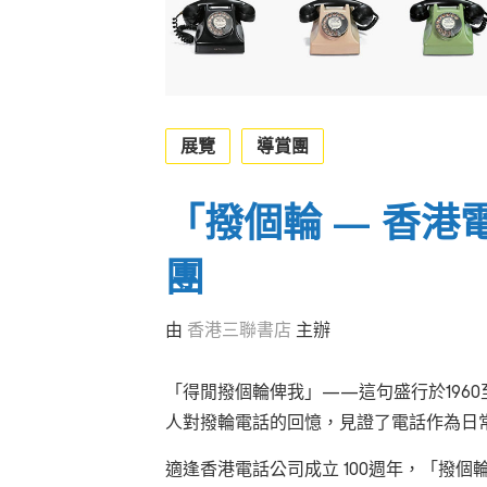
展覽
導賞團
「撥個輪 — 香港
團
由
香港三聯書店
主辦
「得閒撥個輪俾我」——這句盛行於1960
人對撥輪電話的回憶，見證了電話作為日
適逢香港電話公司成立 100週年，「撥個