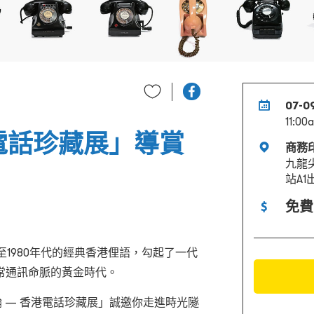
07-0
11:00
電話珍藏展」導賞
商務
九龍
站A1
免費
至1980年代的經典香港俚語，勾起了一代
常通訊命脈的黃金時代。
輪 — 香港電話珍藏展」誠邀你走進時光隧