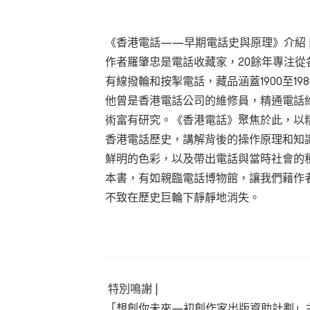
《香港電話——早期電話史與原理》介紹 
作者羅肇忠是電話收藏家，20餘年專注
有線撥輪和按掣電話，藏品涵蓋1900至1
他曾是香港電話公司的維修員，精通電話
術富有研究。《香港電話》聚焦於此，以
香港電話歷史，講解背後的操作原理和知
鮮明的色彩，以及帶出電話與當時社會的
本書，有如親臨電話博物館，讓我們藉作
不致在歷史巨輪下靜靜地消失。
特別鳴謝 |
「想創你未來—初創作家出版資助計劃」