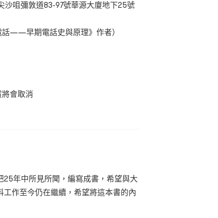
尖沙咀彌敦道83-97號華源大廈地下25號
港電話——早期電話史與原理》作者）
賞將會取消
，把25年中所見所聞，編寫成書，希望與大
料工作至今仍在繼續，希望將這本書的內