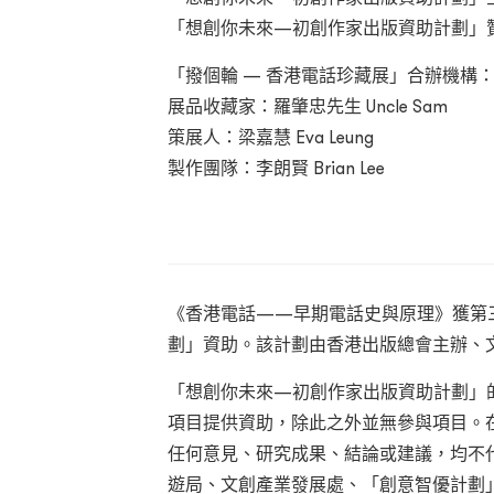
「想創你未來—初創作家出版資助計劃」
「撥個輪 — 香港電話珍藏展」合辦機構
展品收藏家：羅肇忠先生 Uncle Sam
策展人：梁嘉慧 Eva Leung
製作團隊：李朗賢 Brian Lee
《香港電話——早期電話史與原理》獲第
劃」資助。該計劃由香港出版總會主辦、
「想創你未來—初創作家出版資助計劃」
項目提供資助，除此之外並無參與項目。
任何意見、研究成果、結論或建議，均不
遊局、文創產業發展處、「創意智優計劃