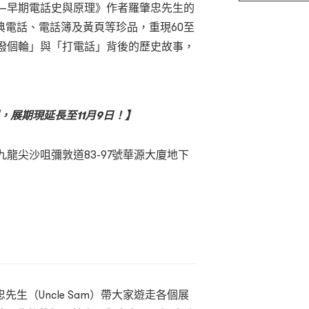
—早期電話史與原理》作者羅肇忠先生的
的經典電話、電話簿及黃頁等珍品，重現60至
「撥個輪」與「打電話」背後的歷史故事，
，展期現延長至11月9日！】
九龍尖沙咀彌敦道83-97號華源大廈地下
生（Uncle Sam）帶大家遊走各個展