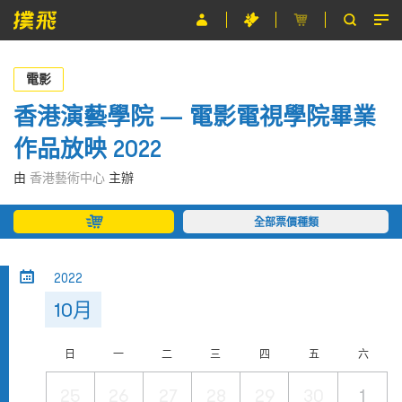
節目
電影
主辦單位
香港演藝學院 — 電影電視學院畢業
作品放映 2022
關於撲飛
由
香港藝術中心
主辦
條款及細則
全部票價種類
EN
2022
10月
日
一
二
三
四
五
六
25
26
27
28
29
30
1