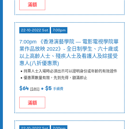
滿額
22-10-2022 Sat
7:00pm
7:00pm 《香港演藝學院 — 電影電視學院畢
業作品放映 2022》- 全日制學生、六十歲或
以上高齡人士、殘疾人士及看護人及綜援受
惠人(八折優惠票)
持票人士入場時必須出示可以證明身份或年齡的有效證件
優惠票數量有限，先到先得，額滿即止
$64
+ $5
($
80
)
手續費
滿額
22-10-2022 Sat
7:00pm