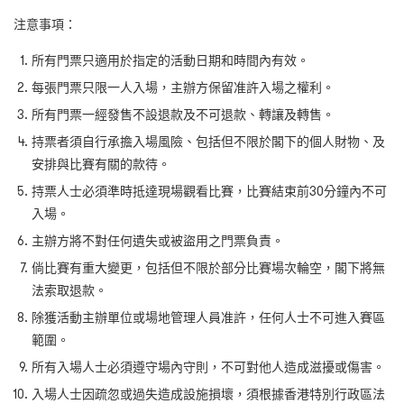
注意事項：
所有門票只適用於指定的活動日期和時間內有效。
每張門票只限一人入場，主辦方保留准許入場之權利。
所有門票一經發售不設退款及不可退款、轉讓及轉售。
持票者須自行承擔入場風險、包括但不限於閣下的個人財物、及
安排與比賽有關的款待。
持票人士必須準時抵達現場觀看比賽，比賽結束前30分鐘內不可
入場。
主辦方將不對任何遺失或被盜用之門票負責。
倘比賽有重大變更，包括但不限於部分比賽場次輪空，閣下將無
法索取退款。
除獲活動主辦單位或場地管理人員准許，任何人士不可進入賽區
範圍。
所有入場人士必須遵守場內守則，不可對他人造成滋擾或傷害。
入場人士因疏忽或過失造成設施損壞，須根據香港特別行政區法