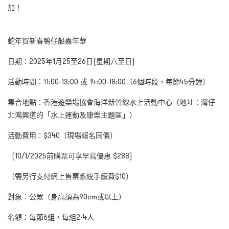
加！
蛇年賀新春鴨仔船嘉年華
日期：2025
年
1
月
25
至
26
日
(
星期六至日
)
活動時間：11:00-13:00
或
14:00-18:00
（
6
個時段，每節
45
分鐘）
集合地點：香港遊樂場協會海洋新幹線水上活動中心（地址：灣仔
北鴻興道的「水上運動及康樂主題區」）
活動費用︰$340（現場報名同價）
(10/1/2025
前購票可享早鳥優惠
$288)
（需另行支付網上售票系統手續費$10
）
對象︰公眾（身高須為90cm
或以上）
名額：每節6
組，每組
2-4
人