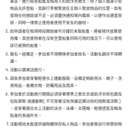
事宜，進行檢查船隻及租用人的助浮衣救生，除了個人隨身小型
物品允許登船，其餘行李需暫放在主辦人暫放物品的位置。如有
發現任何損毀或不足，必須盡快通知場內職員，以便作出適當安
排，同時一律禁止使用者使用不安全的器材。
如申請者在租用時段開始後15
分鐘仍未取船隻，將被視作放棄使
用權，其他使用者在沒有空置船隻同時可用的情況下，可以使用
該已被預約船隻。
報名一經確定，參加者不得轉換參加者姓名，活動名額亦不得轉
讓。
活動以廣東話進行。
請各參加者穿著輕便水上運動服裝，自備足夠飲用水、帽子、洗
滌用品、後備衣物、防曬用品及雨具。
參加者於活動進行期間必須穿著標準之救生衣或助浮衣和包跟及
包趾膠鞋 或運動鞋(
不可穿著沒有保護足踝功效的拖鞋或涼鞋
)
，並穿著適合水上活動的泳衣、泳褲、太陽帽、輕便透氣及略為
貼身的長袖外衣。
活動場地未能提供儲物櫃保存私人物品，參加者需自行保管財物