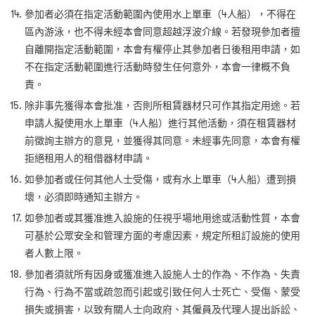
參加者必須在指定活動範圍內使用水上單車（4
人船），不得在
區內游泳，也不得未經本會同意超越浮波介線。若發現參加者擅
自離開指定活動範圍，本會有權停止其參加者日後租用申請，如
不在指定活動範圍進行活動時發生任何意外，本會一律概不負
責。
除非事先獲得本會批准，否則所租賃器材只可作其指定用途。若
申請人擬使用水上單車（4
人船）進行其他活動，須在租賃器材
前徵詢主辦方的意見，並獲得其同意。未經事先同意，本會有權
拒絕租用人的租借器材申請。
如參加者或任何其他人士受傷，或有水上單車（4
人船）遭到損
壞，必須即時通知主辦方。
如參加者或其獲准進入設施的任視乎場地用途或活動性質，本會
可基於公眾安全和管理方面的考慮因素，規定所租訂設施的使用
者人數上限。
參加者須就所有因身或獲准進入設施人士的作為、不作為、失責
行為、行為不當或疏忽而引起或引致任何人士死亡、受傷、蒙受
損失或損害，以致有關人士向政府、其僱員及代理人提出訴訟、