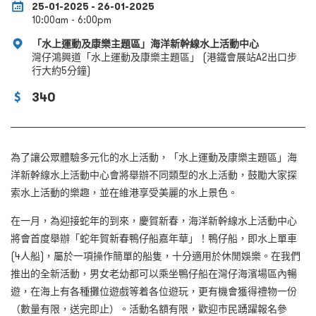
25-01-2025 - 26-01-2025
10:00am - 6:00pm
「水上運動及康樂主題區」海洋新幹線水上活動中心
灣仔鴻興道「水上運動及康樂主題區」 (港鐵會展站A2出口步
行大約5分鐘)
340
為了讓公眾體驗多元化的水上活動，「水上運動及康樂主題區」海
洋新幹線水上活動中心會將舉辦不同類型的水上活動，鼓勵大家探
索水上活動的樂趣，並在維港享受美麗的水上景色。
在一月，為迎接蛇年的到來，慶賀新春，海洋新幹線水上活動中心
將會首度舉辦「蛇年賀新春鴨仔船嘉年華」！鴨仔船，即水上單車
(4
人船
)
，屬於一項操作簡單的船隻，十分適用於休閒娛樂。在我們
推出的全新活動，男女老幼都可以乘坐鴨仔船在灣仔海濱場區內暢
遊，在海上有各種攤位遊戲等着各位遊玩，更有機會獲得禮物一份
（數量有限，送完即止）。活動名額有限，歡迎市民踴躍報名參