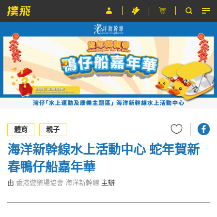
節目
主辦單位
關於撲飛
條款及細則
EN
體育
親子
海洋新幹線水上活動中心 蛇年賀新
春鴨仔船嘉年華
由
香港遊樂場協會 海洋新幹線
主辦