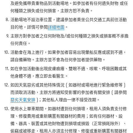
及避免攜帶貴重物品到活動場地。如參加者有任何遺失財物 或任
何種類之損失或任何損害，主辦方恕不負責。
活動場地不設泊車位置，建議參加者乘坐公共交通工具前往活動
目的地，詳情可參閱
詳細地圖
。
主辦方對參加者之任何財物及/
或任何種類之損失或損害概不承擔
任何責任。
活動會在海上進行，如果參加者容易出現暈船反應或感到不適，
請自備藥物。主辦方並不會為任何參加者提供藥物。
如在參加活動後出現皮膚痕癢、雙眼不適、咳嗽、呼吸困難或其
他身體不適，應立即去看醫生。
如因天氣惡劣或其他特殊情況 (
如器材或場地進行緊急維修等
)
而須取消活動，主辦方將通知受影響的參加者有關安排
(
請參閱
惡劣天氣安排
)
；其他私人理由一律不接受改期。
使用水上單車期間，如器材遭到任何損壞，租用人須負責支付修
理、修復費用或重新購置有關器材的費用；如有任何器材、設
備、器具、裝置或其他財物遭到損壞或損毀（正常損耗除外）、
偷竊或被移走，租用人亦須支付修理、修復或重新購置有關器材