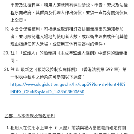
申索及法律程序，租用人須就所有這些訴訟、申索、索求及法律
程序向政府、其僱員及代理人作出彌償，並須一直為有關彌償負
上全責。
本會會保留權利，可拒絕或取消租訂安排而無須事先通知參加
者，並可限制進入場地的使用者人數，或以衞生理由或任何其他
理由拒絕任何人進場，或使用其他有關器材的條件。
註 1:
「監護人」的涵義與《未成年監護人條例》中該詞的涵義相
同。
註 2:
最新之《預防及控制疾病條例》（香港法例第
599
章）第
一附表中載明之傳染病可參閱以下連結：
https://www.elegislation.gov.hk/hk/cap599!en-zh-Hant-HK?
INDEX_CS=N&xpid=ID_1438403500650
乙部：基本條款及報名須知
租用人在使用水上單車（4
人船）前請與場內當值職員確定有關