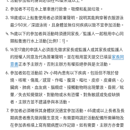
活動參加者的身高必須在90
厘米或以上
。
參加者不可在水上單車進行飲食，吸煙和亂拋垃圾。
18
歲或以上船隻使用者必須簽署聲明，說明其能夠穿著衣服游泳
最少
50
米／深諳泳術，且身體並無任何疾病以致不宜參加活動。
14
歲以下的參加者與活動時須連同家長
╱
監護人一起租用中心同
類船隻進行水上活動
(
比例
1
：
1)
。
16
至
17
歲的申請人必須首先徵求家長或監護人或其家長或監護人
的授權人同意及代為簽署聲明，並在租用當天提交已填妥
家長同
意書
正本予主辦方，否則主辦方有權拒絕參與是次活動。
參加者如在活動前 24
小時內患有以下疾病，包括但不限於發
燒、咳嗽、傷風／感冒、作嘔、腹瀉、嘔吐、皮疹、皮膚病、心
臟病、肺病、血友病、腦癇症、接觸動物時出現暈浪、昏厥／眩
暈／失去知覺徵狀、對動物或水有恐懼、對魚敏感或免疫缺損
者，主辦方並不建議參與本活動。
參加者必須確保其身體狀況適宜參加活動。65
歲或以上長者及長
期病患者應先徵詢醫生意見，有需要時請於活動配備所需藥物及
在參加表格填上寫有關病歷以作記錄。如有需要，主辦方亦會要