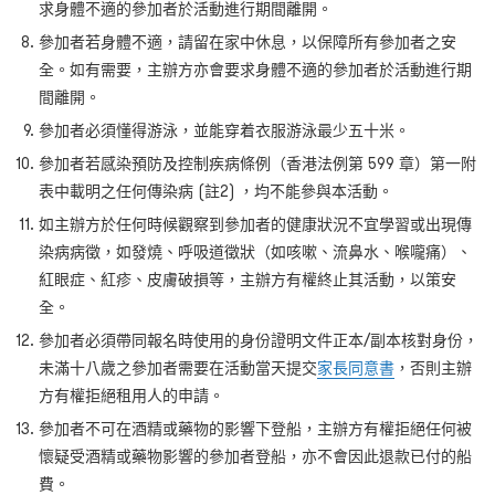
求身體不適的參加者於活動進行期間離開。
參加者若身體不適，請留在家中休息，以保障所有參加者之安
全。如有需要，主辦方亦會要求身體不適的參加者於活動進行期
間離開。
參加者必須懂得游泳，並能穿着衣服游泳最少五十米。
參加者若感染預防及控制疾病條例（香港法例第 599
章）第一附
表中載明之任何傳染病
(
註
2)
，均不能參與本活動。
如主辦方於任何時候觀察到參加者的健康狀況不宜學習或出現傳
染病病徵，如發燒、呼吸道徵狀（如咳嗽、流鼻水、喉嚨痛）、
紅眼症、紅疹、皮膚破損等，主辦方有權終止其活動，以策安
全。
參加者必須帶同報名時使用的身份證明文件正本/
副本核對身份，
未滿十八歲之參加者需要在活動當天提交
家長同意書
，否則主辦
方有權拒絕租用人的申請。
參加者不可在酒精或藥物的影響下登船，主辦方有權拒絕任何被
懷疑受酒精或藥物影響的參加者登船，亦不會因此退款已付的船
費。