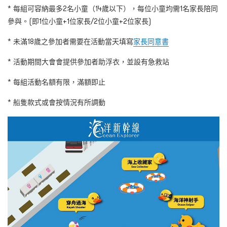
*
每組可容納最多
2
名小童
（14
歲以下）
，每位小童均需1
名家長陪同
參與。
(
即
1
位小童
+1
位家長
/2
位小童
+2
位家長
)
* 未滿18
歲之參加者需要在活動當天填寫
家長同意書
*
活動期間大會會提供參加者助浮衣，並設有急救站
*
每組活動名額有限，滿額即止
*
船隻款式或會按情況有所調動