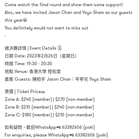
Come watch the final round and show them some support!
Also, we have invited Jason Chan and Yoyo Sham as our guests
this year🤩
You definitely would not want to miss out
-
總決賽詳情 | Event Details 🗓
日期 Date: 2023年2月26日（星期日）
時間 Time: 19:30 - 20:30
地點 Venue: 香港大學 陸佑堂
嘉賓 Guests: 陳柏宇 Jason Chan｜岑寧兒 Yoyo Sham
票價 | Ticket Price🎫
Zone A: $240 (member) | $270 (non-member)
Zone B: $210 (member) | $240 (non-member)
Zone C: $180 (member) | $210 (non-member)
如有疑問，歡迎WhatsApp📲 63382606 (poki)
For enquiries, please WhatsApp📲 63382606 (poki)