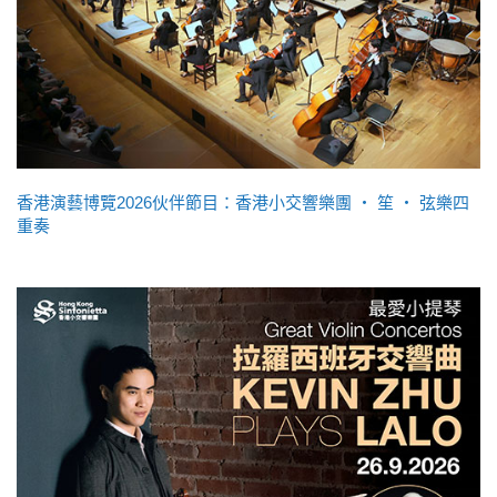
香港演藝博覽2026伙伴節目：香港小交響樂團 ‧ 笙 ‧ 弦樂四
重奏