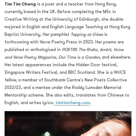
Tim Tim Cheng
is a poet and a teacher from Hong Kong,
currently based in the UK. Before completing the MSc in
Creative Writing at the University of Edinburgh, she double-
majored in English and English Language Teaching at Hong Kong
Baptist University. Her pamphlet
Tapping at Glass
is
forthcoming with Verve Poetry Press in 2023. Her poems are
published or anthologised in
POETRY, The Rialto, Ambit, Voice
and Verse Poetry Magazine, Our Time is a Garden
, and elsewhere.
Her latest appearances include the Hidden Door festival,
Singapore Writers Festival, and BBC Scotland. She is a WrICE
fellow, a member of Southbank Centre's New Poets Collective
2022/23, and a mentee under the Roddy Lumsden Memorial
Mentorship scheme. She also edits, translates from Chinese to
English, and writes lyrics.
timtimcheng.com
.