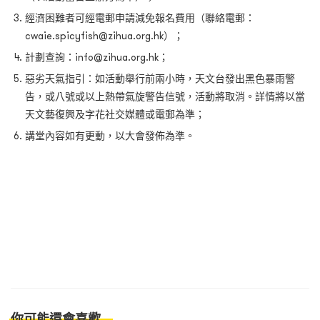
經濟困難者可經電郵申請減免報名費用（聯絡電郵：
cwaie.spicyfish@zihua.org.hk
）
；
計劃查詢：info@zihua.org.hk；
惡劣天氣指引：如活動舉行前兩小時，天文台發出黑色暴雨警
告，或八號或以上熱帶氣旋警告信號，活動將取消。詳情將以當
天文藝復興及字花社交媒體或電郵為準；
講堂內容如有更動，以大會發佈為準。
你可能還會喜歡...