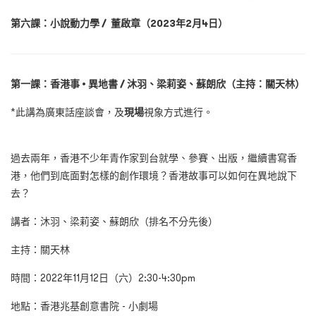
第六課：小說動力學 / 董啟章（2023年2月4日）
第一課：香港事 • 異地書 / 沐羽、梁莉姿、蘇朗欣（主持：關天林）
*此講為廣東話座談會，及
現場
視象方式進行。
過去兩年，香港不少年青作家到台就學、參賽、出版，繼續書寫香
港，他們到底面對怎樣的創作環境？香港故事可以如何在異地說下
去？
講者：沐羽、梁莉姿、蘇朗欣（排名不分先後）
主持：關天林
時間：2022年11月12日（六）2:30-4:30pm
地點：香港兆基創意書院 - 小劇場