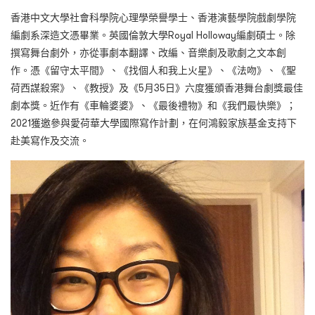
香港中文大學社會科學院心理學榮譽學士、香港演藝學院戲劇學院
編劇系深造文憑畢業。英國倫敦大學Royal Holloway編劇碩士。除
撰寫舞台劇外，亦從事劇本翻譯、改編、音樂劇及歌劇之文本創
作。憑《留守太平間》、《找個人和我上火星》、《法吻》、《聖
荷西謀殺案》、《教授》及《5月35日》六度獲頒香港舞台劇獎最佳
劇本獎。近作有《車輪婆婆》、《最後禮物》和《我們最快樂》；
2021獲邀參與愛荷華大學國際寫作計劃，在何鴻毅家族基金支持下
赴美寫作及交流。