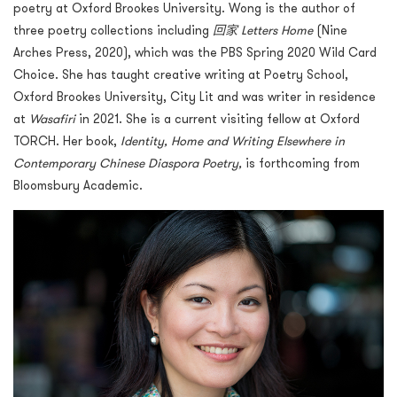
poetry at Oxford Brookes University. Wong is the author of
three poetry collections including
回家
Letters
Home
(Nine
Arches Press, 2020), which was the PBS Spring 2020 Wild Card
Choice. She has taught creative writing at Poetry School,
Oxford Brookes University, City Lit and was writer in residence
at
Wasafiri
in 2021. She is a current visiting fellow at Oxford
TORCH. Her book,
Identity, Home and Writing Elsewhere in
Contemporary Chinese Diaspora Poetry,
is forthcoming from
Bloomsbury Academic.