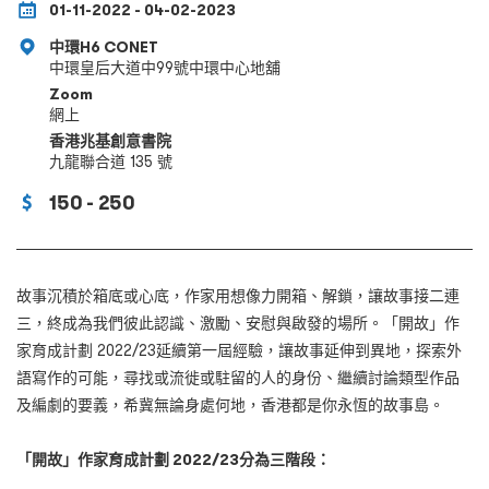
01-11-2022 - 04-02-2023
中環H6 CONET
中環皇后大道中99號中環中心地舖
Zoom
網上
香港兆基創意書院
九龍聯合道 135 號
150 - 250
故事沉積於箱底或心底，作家用想像力開箱、解鎖，讓故事接二連
三，終成為我們彼此認識、激勵、安慰與啟發的場所。「開故」作
家育成計劃 2022/23延續第一屆經驗，讓故事延伸到異地，探索外
語寫作的可能，尋找或流徙或駐留的人的身份、繼續討論類型作品
及編劇的要義，希冀無論身處何地，香港都是你永恆的故事島。
「開故」作家育成計劃 2022/23分為三階段：