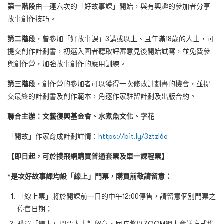
第一階段
由一連六次的「好故事課」開始，與有興趣的參加者分享
故事創作技巧。
第二階段
，
曾參加「好故事課」3講或以上、且年滿18歲的人士
，可
提交創作計劃書，初選入圍者聽取評審意見後開始試寫，並免費參
與創作營，加強故事創作的應用訓練。
第三階段
，創作營的參加者可以獲得一次修改計劃書的機會，並提
交最終的計劃書及創作範本，角逐作家駐留計劃及出版合約。
聯合主辦：文藝復興基金會、水煮魚文化、字花
「開故」作家育成計劃詳情：
https://bit.ly/3ztzl6e
【即日起，可於撲飛網購買普通套票及單一課程票】
*是次好故事課均設「線上」門票，購買前敬請留意：
「線上票」將於開課前一日的中午12:00停售，請留意個別門票之
停售日期；