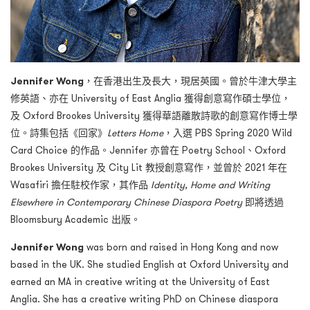
Jennifer Wong
，在香港出生及長大，現居英國。曾於牛津大學主
修英語、亦在 University of East Anglia 獲得創意寫作碩士學位，
及 Oxford Brookes University 獲得華語離散詩歌的創意寫作博士學
位。詩集包括《回家》
Letters
Home
，入選 PBS Spring 2020 Wild
Card Choice 的作品。Jennifer 亦曾在 Poetry School、Oxford
Brookes University 及 City Lit 教授創意寫作，並曾於 2021 年在
Wasafiri 擔任駐校作家，其作品
Identity, Home and Writing
Elsewhere in Contemporary Chinese Diaspora Poetry
即將透過
Bloomsbury Academic 出版。
Jennifer Wong
was born and raised in Hong Kong and now
based in the UK. She studied English at Oxford University and
earned an MA in creative writing at the University of East
Anglia. She has a creative writing PhD on Chinese diaspora