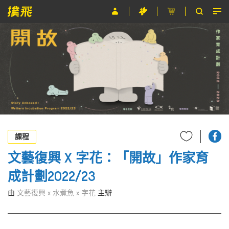
節目
主辦單位
關於撲飛
條款及細則
EN
課程
文藝復興 X 字花：「開故」作家育
成計劃2022/23
由
文藝復興 x 水煮魚 x 字花
主辦