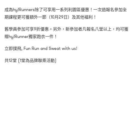
成為
hy!Runners
除了可享用一系列利園區優惠！一次過報名參加全
期課程更可獲額外一節（
10
月
29
日）及其他福利！
舊學員參加可享
9
折優惠。另外，新參加者凡報名八堂以上，均可獲
贈
hy!Runner
獨家跑衣一件！
立即撲飛
, Fun Run and Sweat with us!
共
12
堂
(1
堂
為
品牌聯乘活動
)