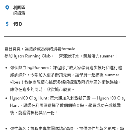
利園區
銅鑼灣
150
夏日炎炎，讓跑步成為你的消暑
f
ormula!
參加
Hysan Running Club
，一齊渾灑汗水，體驗活力
summer
！
做個熱血 hy!Runners：課程除了教大家學習跑步技巧和進行體
能訓練外，今期加入更多街跑元素，讓學員一起捕捉 summer
vibes！教練團隊精心挑選多條銅鑼灣及附近地區的街跑路線，
讓你在跑步的同時，欣賞城市靚景。
Hysan100 City Hunt: 第六期加入刺激新元素 — Hysan 100 City
Hunt，導師在利園區選擇了數個個檢查點。學員成功完成挑戰
後，能獲得神秘獎品一份！
彈性報名：課程由專業團隊精心設計，提供彈性的報名形式，學