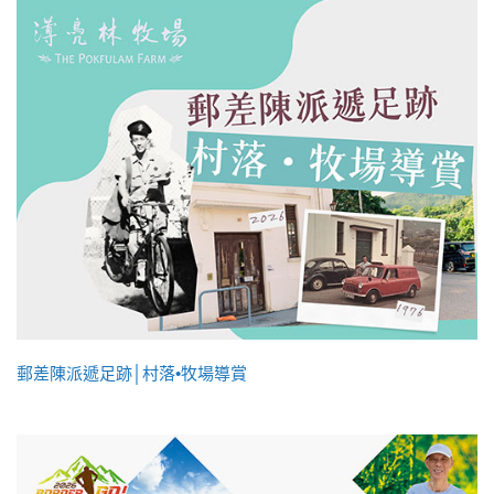
郵差陳派遞足跡│村落•牧場導賞