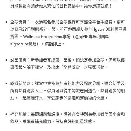
員能輕鬆將跑步融入繁忙的日程安排中，讓你想跑就跑！
全期獎賞：一次過報名參加全期課程可享豁免平台手續費，更可
於10月29日獲贈額外一節，並可帶同親友參加Hysan100利園區導
賞團 – Wellness Programme專場（連同VIP專屬利園區
signature體驗），滿額即止。
試堂優惠：新參加者完成第一堂後，如決定參加全期，仍可以優
惠價報名餘下課堂，及出席「全期獎賞」之獨家活動。
認識新朋友：課堂中會按參加者的能力及程度分組，適合新手及
所有熱愛跑步人士。學員可以從中認識志同道合、熱愛跑步的朋
友，一起渾灑汗水，享受跑步的樂趣和運動後的快感。
補充能量：每節課前和課後，導師亦會特別為參加者準備小食和
飲品，讓學員補充體力，保持良好的能量狀態。