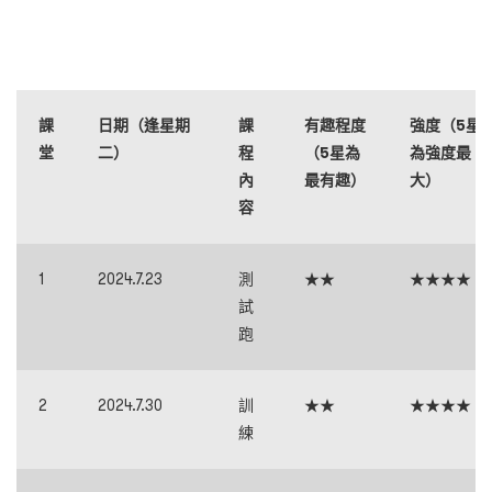
課
日期（逢星期
課
有趣程度
強度（5星
堂
二）
程
（5星為
為強度最
內
最有趣）
大）
容
1
2024.7.23
測
★★
★★★★
試
跑
2
2024.7.30
訓
★★
★★★★
練