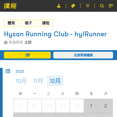
節目
體育
親子
課程
主辦單位
Hysan Running Club - hy!Runner
關於撲飛
由
希慎興業
主辦
條款及細則
全部票價種類
EN
2023
10月
11月
12月
日
一
二
三
四
五
六
26
27
28
29
30
1
2